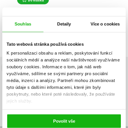
Souhlas
Detaily
Více o cookies
Zobrazuji 1 až 1 z celkem 1 záznamů
Zobraz záznamů
Předchozí
1
Další
Tato webová stránka používá cookies
K personalizaci obsahu a reklam, poskytování funkcí
sociálních médií a analýze naší návštěvnosti využíváme
soubory cookies.
Informace o tom, jak náš web
Budete to vědět jako první!
využíváme, sdílíme se svými partnery pro sociální
média, inzerci a analýzy.
Partneři mohou zkombinovat
Zajímá Vás, jaký knižní hit právě vychází, na jaké zboží je výhodná
sleva, jaká běží soutěž o ceny? Přihlášením k odběru našich e-
tyto údaje s dalšími informacemi, které jim byly
mailových novinek
souhlasíte se zpracováním osobních údajů
.
poskytnuty, nebo které poté následovaly, že používáte
jejich služby.
Vaše e-
Vaše e-
Přihlásit se
mailová
mailová
Vaše e-mailová adresa
adresa
adresa
Povolit vše