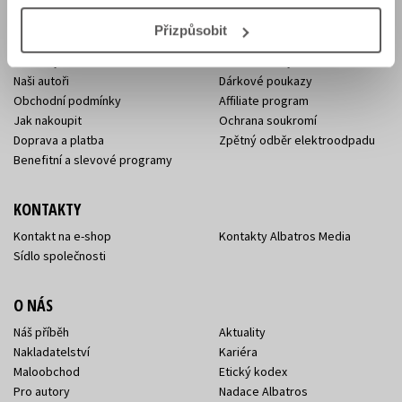
Přizpůsobit
E-SHOP
Aktuality
Knižní novinky
Naši autoři
Dárkové poukazy
Obchodní podmínky
Affiliate program
Jak nakoupit
Ochrana soukromí
Doprava a platba
Zpětný odběr elektroodpadu
Benefitní a slevové programy
KONTAKTY
Kontakt na e-shop
Kontakty Albatros Media
Sídlo společnosti
O NÁS
Náš příběh
Aktuality
Nakladatelství
Kariéra
Maloobchod
Etický kodex
Pro autory
Nadace Albatros