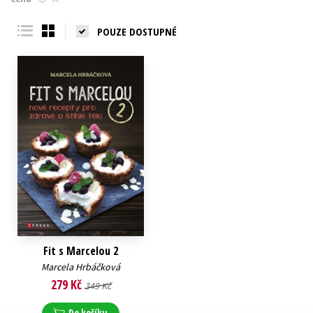
Young adult (SK)
Zahraniční literatura
Zdraví a životní styl
POUZE DOSTUPNÉ
Všechny tituly
Fit s Marcelou 2
Marcela Hrbáčková
279 Kč
349 Kč
Do košíku