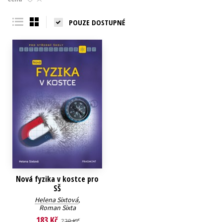
Young adult (SK)
Zahraniční literatura
Zdraví a životní styl
POUZE DOSTUPNÉ
Všechny tituly
Nová fyzika v kostce pro
SŠ
Helena Sixtová
,
Roman Sixta
183 Kč
229 Kč