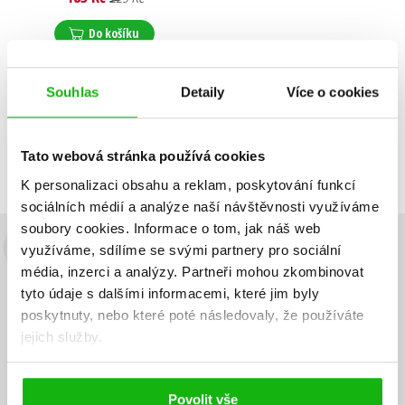
Do košíku
Souhlas
Detaily
Více o cookies
Zobrazuji 1 až 1 z celkem 1 záznamů
Zobraz záznamů
Tato webová stránka používá cookies
Předchozí
1
Další
K personalizaci obsahu a reklam, poskytování funkcí
sociálních médií a analýze naší návštěvnosti využíváme
soubory cookies.
Informace o tom, jak náš web
využíváme, sdílíme se svými partnery pro sociální
Budete to vědět jako první!
média, inzerci a analýzy.
Partneři mohou zkombinovat
Zajímá Vás, jaký knižní hit právě vychází, na jaké zboží je výhodná
tyto údaje s dalšími informacemi, které jim byly
sleva, jaká běží soutěž o ceny? Přihlášením k odběru našich e-
poskytnuty, nebo které poté následovaly, že používáte
mailových novinek
souhlasíte se zpracováním osobních údajů
.
jejich služby.
Vaše e-
Vaše e-
Přihlásit se
mailová
mailová
Vaše e-mailová adresa
adresa
adresa
Povolit vše