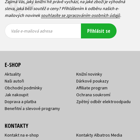
Zajímá Vás, jaký knižní hit právě vychází, na jaké zboží je výhodná
sleva, jaká běží soutěž o ceny? Přihlášením k odběru našich e-
mailových novinek
souhlasíte se zpracováním osobních údajů
.
Vaše e-
Vaše e-
Přihlásit se
mailová
mailová
Vaše e-mailová adresa
adresa
adresa
E-SHOP
Aktuality
Knižní novinky
Naši autoři
Dárkové poukazy
Obchodní podmínky
Affiliate program
Jak nakoupit
Ochrana soukromí
Doprava a platba
Zpětný odběr elektroodpadu
Benefitní a slevové programy
KONTAKTY
Kontakt na e-shop
Kontakty Albatros Media