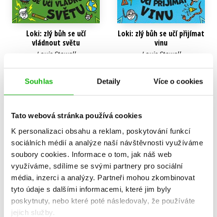
Loki: zlý bůh se učí
Loki: zlý bůh se učí přijímat
vládnout světu
vinu
Louie Stowell
Louie Stowell
319 Kč
105 Kč
399 Kč
349 Kč
Souhlas
Detaily
Více o cookies
Do košíku
Do košíku
Tato webová stránka používá cookies
K personalizaci obsahu a reklam, poskytování funkcí
sociálních médií a analýze naší návštěvnosti využíváme
soubory cookies.
Informace o tom, jak náš web
využíváme, sdílíme se svými partnery pro sociální
média, inzerci a analýzy.
Partneři mohou zkombinovat
tyto údaje s dalšími informacemi, které jim byly
poskytnuty, nebo které poté následovaly, že používáte
jejich služby.