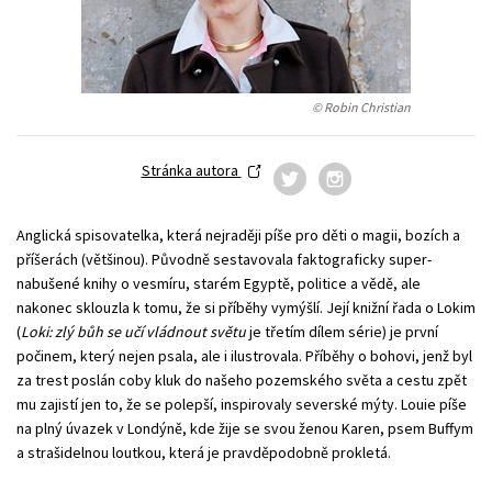
Young adult (SK)
Zahraniční literatura
Zdraví a životní styl
Všechny tituly
© Robin Christian
Stránka autora
Anglická spisovatelka, která nejraději píše pro děti o magii, bozích a
příšerách (většinou). Původně sestavovala faktograficky super-
nabušené knihy o vesmíru, starém Egyptě, politice a vědě, ale
nakonec sklouzla k tomu, že si příběhy vymýšlí. Její knižní řada o Lokim
(
Loki: zlý bůh se učí vládnout světu
je třetím dílem série) je první
počinem, který nejen psala, ale i ilustrovala. Příběhy o bohovi, jenž byl
za trest poslán coby kluk do našeho pozemského světa a cestu zpět
mu zajistí jen to, že se polepší, inspirovaly severské mýty. Louie píše
na plný úvazek v Londýně, kde žije se svou ženou Karen, psem Buffym
a strašidelnou loutkou, která je pravděpodobně prokletá.