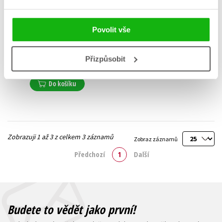
Loki: zlý bůh se snaží
Povolit vše
polepšit
Louie Stowell
Přizpůsobit
90 Kč
299 Kč
Do košíku
Zobrazuji 1 až 3 z celkem 3 záznamů
Zobraz záznamů
Předchozí
1
Další
Budete to vědět jako první!