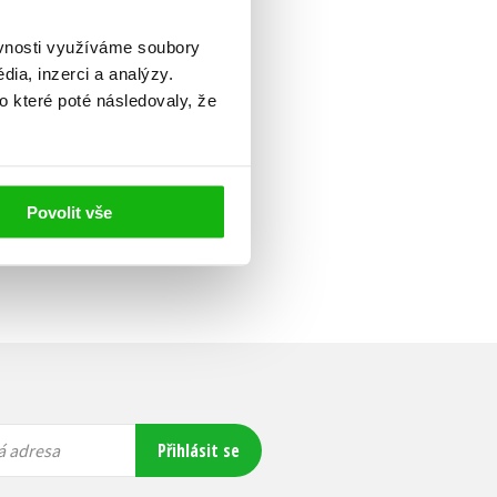
ěvnosti využíváme soubory
ia, inzerci a analýzy.
o které poté následovaly, že
Povolit vše
Přihlásit se
á adresa