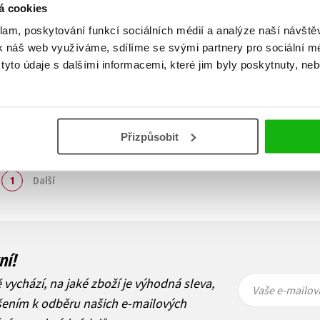
á cookies
klam, poskytování funkcí sociálních médií a analýze naší návšt
k náš web využíváme, sdílíme se svými partnery pro sociální méd
yto údaje s dalšími informacemi, které jim byly poskytnuty, neb
Přizpůsobit
Zobraz záznamů
1
Další
ní!
Vaše e-
Vaše e-
ě vychází, na jaké zboží je výhodná sleva,
mailová
mailová
Vaše e-mailov
adresa
adresa
ášením k odběru našich e-mailových