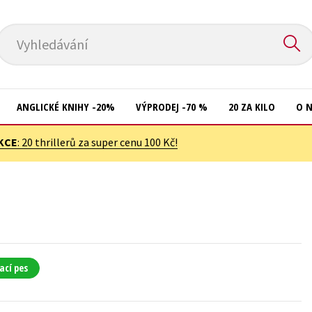
Vyhledávání
ANGLICKÉ KNIHY -20%
VÝPRODEJ -70 %
20 ZA KILO
O 
KCE
: 20 thrillerů za super cenu 100 Kč!
Komiks
Přírodní vědy
Křížovky
Společnost, politika
Kuchařky
Technika a věda
New Adult
Učebnice
Ostatní
Umění a kultura
ací pes
Počítače
Výchova a pedagogika
Poezie
Young adult