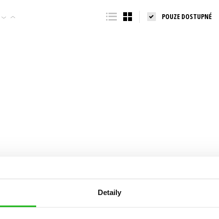
POUZE DOSTUPNÉ
Populárně - naučná pro dospělé
Young adult (SK)
Populárně - naučné pro děti
Zahraniční literatura
Předškoláci
Zdraví a životní styl
Příroda a zahrada
šechny tituly
Detaily