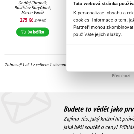
Ondřej Chrobák
,
Tato webová stránka použív
Rostislav Koryčánek
,
Martin Vaněk
K personalizaci obsahu a re
279 Kč
cookies.
Informace o tom, ja
349 Kč
Partneři mohou zkombinovat t
Do košíku
používáte jejich služby.
Zobrazuji 1 až 1 z celkem 1 záznamů
Předchozí
Budete to vědět jako prv
Zajímá Vás, jaký knižní hit práv
jaká běží soutěž o ceny? Přihl