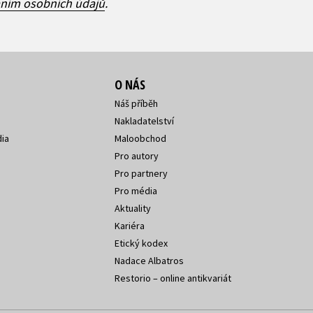
áním osobních údajů
.
O NÁS
Náš příběh
Nakladatelství
ia
Maloobchod
Pro autory
Pro partnery
Pro média
Aktuality
Kariéra
Etický kodex
Nadace Albatros
Restorio – online antikvariát