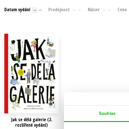
Datum vydání
Prodejnost
Název
Cena
Hobby
Auto - moto
Jazyky
Beletrie pro děti
Kalendáře
Beletrie pro dospělé
Kariéra a osobní rozvoj
V
Souhlas
Jak se dělá galerie (2.
rozšířené vydání)