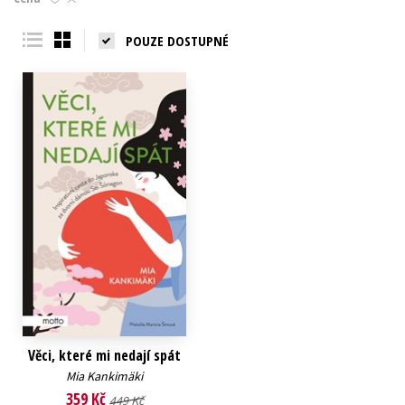
Young adult (SK)
Zahraniční literatura
Zdraví a životní styl
POUZE DOSTUPNÉ
Všechny tituly
Věci, které mi nedají spát
Mia Kankimäki
359 Kč
449 Kč