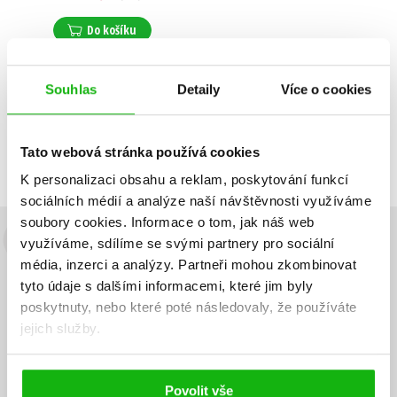
Do košíku
Souhlas
Detaily
Více o cookies
Zobrazuji 1 až 1 z celkem 1 záznamů
Zobraz záznamů
Tato webová stránka používá cookies
Předchozí
1
Další
K personalizaci obsahu a reklam, poskytování funkcí
sociálních médií a analýze naší návštěvnosti využíváme
soubory cookies.
Informace o tom, jak náš web
využíváme, sdílíme se svými partnery pro sociální
Budete to vědět jako první!
média, inzerci a analýzy.
Partneři mohou zkombinovat
Zajímá Vás, jaký knižní hit právě vychází, na jaké zboží je výhodná
tyto údaje s dalšími informacemi, které jim byly
sleva, jaká běží soutěž o ceny? Přihlášením k odběru našich e-
poskytnuty, nebo které poté následovaly, že používáte
mailových novinek
souhlasíte se zpracováním osobních údajů
.
jejich služby.
Vaše e-
Vaše e-
Přihlásit se
mailová
mailová
Vaše e-mailová adresa
adresa
adresa
Povolit vše