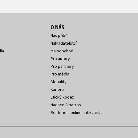
O NÁS
Náš příběh
Nakladatelství
ia
Maloobchod
Pro autory
Pro partnery
Pro média
Aktuality
Kariéra
Etický kodex
Nadace Albatros
Restorio – online antikvariát