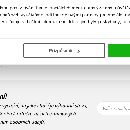
klam, poskytování funkcí sociálních médií a analýze naší návšt
k náš web využíváme, sdílíme se svými partnery pro sociální méd
yto údaje s dalšími informacemi, které jim byly poskytnuty, neb
Přizpůsobit
Zobraz záznamů
1
Další
ní!
Vaše e-
Vaše e-
ě vychází, na jaké zboží je výhodná sleva,
mailová
mailová
Vaše e-mailov
adresa
adresa
ášením k odběru našich e-mailových
áním osobních údajů
.