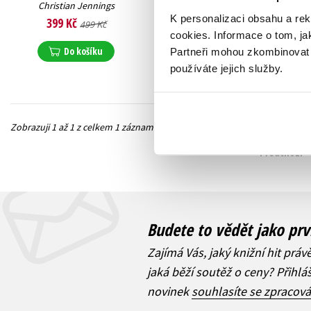
Christian Jennings
K personalizaci obsahu a re
399 Kč
499 Kč
cookies.
Informace o tom, ja
Do košíku
Partneři mohou zkombinovat t
používáte jejich služby.
Zobrazuji 1 až 1 z celkem 1 záznamů
Předchozí
Budete to vědět jako prv
Zajímá Vás, jaký knižní hit práv
jaká běží soutěž o ceny? Přihl
novinek
souhlasíte se zpracov