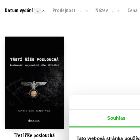
Auto - moto
Datum vydání
Prodejnost
Název
Cena
Jazyky
Beletrie pro děti
Kalendáře
Beletrie pro dospělé
Kariéra a osobní rozvoj
Byznys a ekonomie
Komiks
V
Souhlas
Třetí říše poslouchá
Tato webová stránka použív