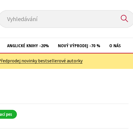
Vyhledávání
ANGLICKÉ KNIHY -20%
NOVÝ VÝPRODEJ -70 %
O NÁS
Předprodej novinky bestsellerové autorky
Přírodní vědy
Křížovky
Společnost, politika
Kuchařky
Technika a věda
New Adult
Učebnice
Ostatní
Umění a kultura
Počítače
ací pes
Výchova a pedagogika
Poezie
Young adult