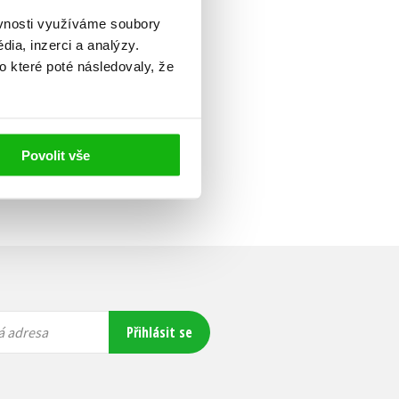
ěvnosti využíváme soubory
ia, inzerci a analýzy.
o které poté následovaly, že
Povolit vše
Přihlásit se
á adresa