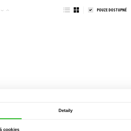
Populárně - naučná pro dospělé
POUZE DOSTUPNÉ
Young adult (SK)
Populárně - naučné pro děti
Zahraniční literatura
Předškoláci
Zdraví a životní styl
Příroda a zahrada
šechny tituly
Detaily
á cookies