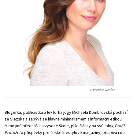
Young adult (SK)
Zahraniční literatura
Zdraví a životní styl
Všechny tituly
© Vojtěch Resler
Blogerka, publicistka a lektorka jógy Michaela Dombrovská pochází
ze Slezska a zabývá se hlavně minimalismem a informační etikou.
Mimo jiné přednáší na vysoké škole, píše články na svůj blog
Proč?
Protože!
a příspěvky pro české lifestylové magazíny, přispívá i do