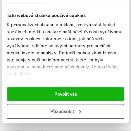
Tato webová stránka používá cookies
K personalizaci obsahu a reklam, poskytování funkcí
sociálních médií a analýze naší návštěvnosti využíváme
soubory cookies.
Informace o tom, jak náš web
Krásná tvář
využíváme, sdílíme se svými partnery pro sociální
Lucie van Koten
,
Michaela Dombrovská
média, inzerci a analýzy.
Partneři mohou zkombinovat
263 Kč
tyto údaje s dalšími informacemi, které jim byly
329 Kč
poskytnuty, nebo které poté následovaly, že používáte
Do košíku
jejich služby.
Povolit vše
Zobrazuji 1 až 1 z celkem 1 záznamů
Zobraz záznamů
Přizpůsobit
Předchozí
1
Další