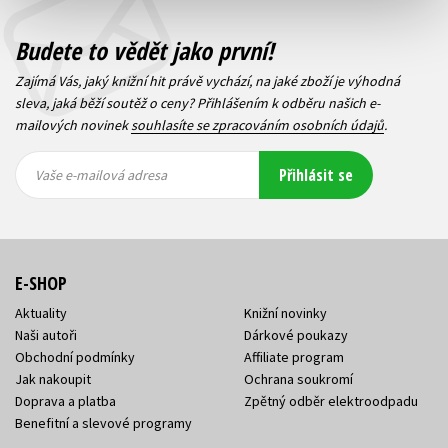
Budete to vědět jako první!
Zajímá Vás, jaký knižní hit právě vychází, na jaké zboží je výhodná
sleva, jaká běží soutěž o ceny? Přihlášením k odběru našich e-
mailových novinek
souhlasíte se zpracováním osobních údajů
.
Vaše e-
Vaše e-
Přihlásit se
mailová
mailová
Vaše e-mailová adresa
adresa
adresa
E-SHOP
Aktuality
Knižní novinky
Naši autoři
Dárkové poukazy
Obchodní podmínky
Affiliate program
Jak nakoupit
Ochrana soukromí
Doprava a platba
Zpětný odběr elektroodpadu
Benefitní a slevové programy