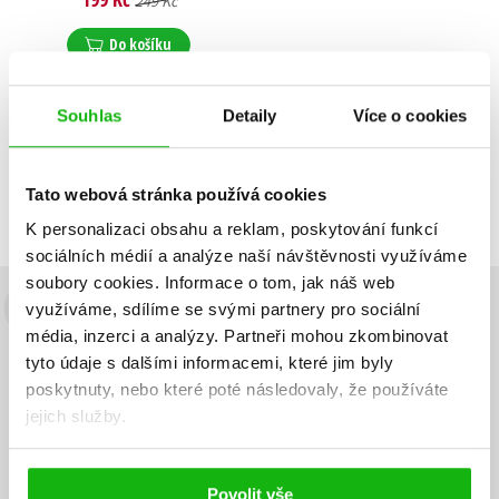
249 Kč
Do košíku
Souhlas
Detaily
Více o cookies
Zobrazuji 1 až 1 z celkem 1 záznamů
Zobraz záznamů
Tato webová stránka používá cookies
Předchozí
1
Další
K personalizaci obsahu a reklam, poskytování funkcí
sociálních médií a analýze naší návštěvnosti využíváme
soubory cookies.
Informace o tom, jak náš web
využíváme, sdílíme se svými partnery pro sociální
Budete to vědět jako první!
média, inzerci a analýzy.
Partneři mohou zkombinovat
Zajímá Vás, jaký knižní hit právě vychází, na jaké zboží je výhodná
tyto údaje s dalšími informacemi, které jim byly
sleva, jaká běží soutěž o ceny? Přihlášením k odběru našich e-
poskytnuty, nebo které poté následovaly, že používáte
mailových novinek
souhlasíte se zpracováním osobních údajů
.
jejich služby.
Vaše e-
Vaše e-
Přihlásit se
mailová
mailová
Vaše e-mailová adresa
adresa
adresa
Povolit vše