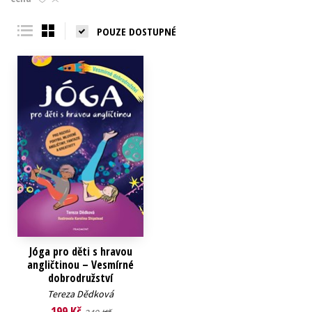
Young adult (SK)
Zahraniční literatura
Zdraví a životní styl
POUZE DOSTUPNÉ
Všechny tituly
Jóga pro děti s hravou
angličtinou – Vesmírné
dobrodružství
Tereza Dědková
199 Kč