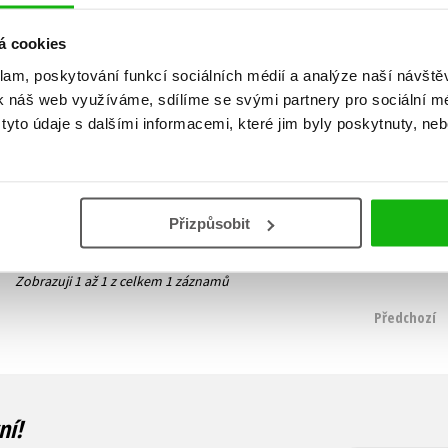
á cookies
klam, poskytování funkcí sociálních médií a analýze naší návšt
Bouřná vrána
k náš web využíváme, sdílíme se svými partnery pro sociální méd
Kalyn Josephson
yto údaje s dalšími informacemi, které jim byly poskytnuty, neb
263 Kč
329 Kč
Do košíku
Přizpůsobit
Zobrazuji 1 až 1 z celkem 1 záznamů
Předchozí
ní!