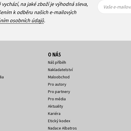
Vaše e-
Vaše e-
ě vychází, na jaké zboží je výhodná sleva,
mailová
mailová
Vaše e-mailov
adresa
adresa
ášením k odběru našich e-mailových
áním osobních údajů
.
O NÁS
Náš příběh
Nakladatelství
ia
Maloobchod
Pro autory
Pro partnery
Pro média
Aktuality
Kariéra
Etický kodex
Nadace Albatros