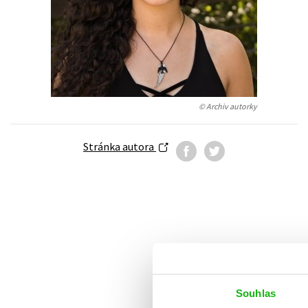
Auto - moto
Jazyky
Beletrie pro děti
Kalendáře
Beletrie pro dospělé
Kariéra a osobní rozvoj
Byznys a ekonomie
Komiks
© Archiv autorky
Stránka autora
V
Souhlas