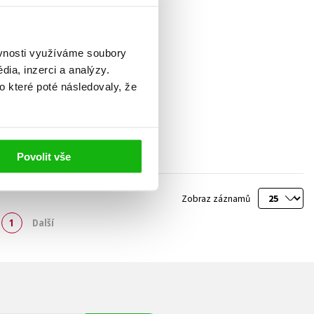
ěvnosti využíváme soubory
ia, inzerci a analýzy.
o které poté následovaly, že
Povolit vše
Zobraz záznamů
1
Další