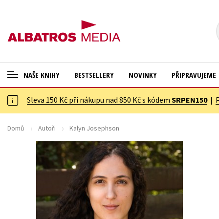
NAŠE KNIHY
BESTSELLERY
NOVINKY
PŘIPRAVUJEME
Sleva 150 Kč při nákupu nad 850 Kč s kódem
SRPEN150
|
ANGLICKÉ KNIHY -20 %
Cestování
VÝPRODEJ -70 %
Dárkové publikace
Domů
Autoři
Kalyn Josephson
KNIHY S DÁRKEM
Dárkové zboží
ASTERIX S DÁRKEM
Digitální fotografie
🎁DÁRKOVÉ PUBLIKACE
Esoterika a duchovní svět
✉️ DÁRKOVÉ POUKAZY
Historie a military
Hobby