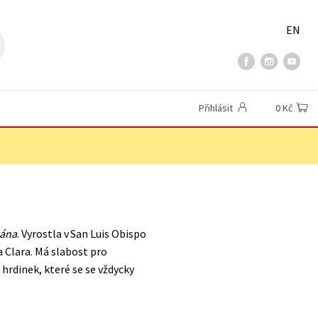
EN
Přihlásit
0 Kč
rána
. Vyrostla v San Luis Obispo
ta Clara. Má slabost pro
hrdinek, které se se vždycky