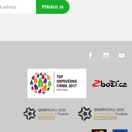
Přihlásit se
á adresa