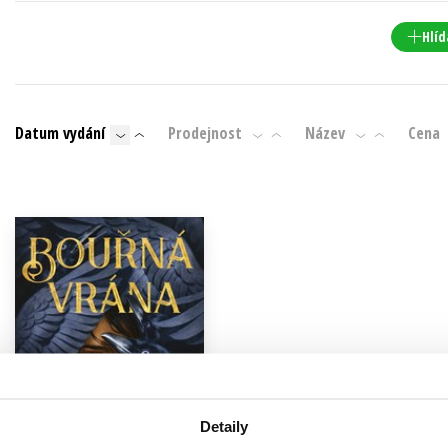
Populárně - naučná pro dospělé
Young adult (SK)
Hlíd
Populárně - naučné pro děti
Zahraniční literatura
Předškoláci
Zdraví a životní styl
Příroda a zahrada
Datum vydání
Prodejnost
Název
Cena
šechny tituly
Detaily