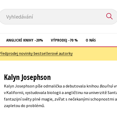
Vyhledávání
ANGLICKÉ KNIHY -20%
VÝPRODEJ -70 %
O NÁS
Předprodej novinky bestsellerové autorky
Přírodní vědy
Křížovky
Společnost, politika
Kuchařky
Kalyn Josephson
Technika a věda
New Adult
Kalyn Josephson píše odmalička a debutovala knihou
Bouřná v
Učebnice
Ostatní
v Kalifornii, vystudovala biologii a angličtinu na univerzitě San
Umění a kultura
fantazijní světy plné magie, zvířat s nečekanými schopnostmi a 
Počítače
zapletou do problémů.
Výchova a pedagogika
Poezie
Young adult