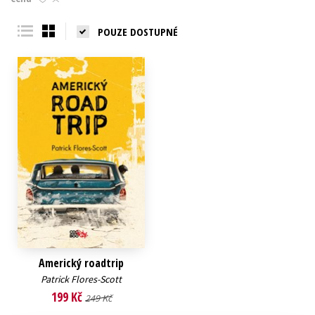
Young adult (SK)
Zahraniční literatura
Zdraví a životní styl
POUZE DOSTUPNÉ
Všechny tituly
Americký roadtrip
Patrick Flores-Scott
199 Kč
249 Kč