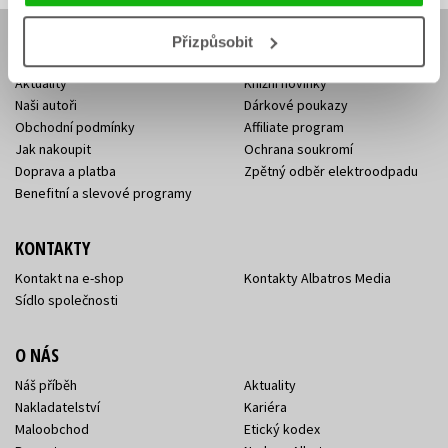
Přizpůsobit
E-SHOP
Aktuality
Knižní novinky
Naši autoři
Dárkové poukazy
Obchodní podmínky
Affiliate program
Jak nakoupit
Ochrana soukromí
Doprava a platba
Zpětný odběr elektroodpadu
Benefitní a slevové programy
KONTAKTY
Kontakt na e-shop
Kontakty Albatros Media
Sídlo společnosti
O NÁS
Náš příběh
Aktuality
Nakladatelství
Kariéra
Maloobchod
Etický kodex