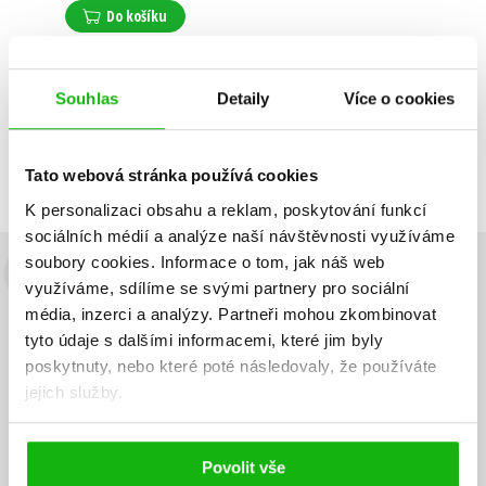
Do košíku
Souhlas
Detaily
Více o cookies
Zobrazuji 1 až 1 z celkem 1 záznamů
Zobraz záznamů
Předchozí
1
Další
Tato webová stránka používá cookies
K personalizaci obsahu a reklam, poskytování funkcí
sociálních médií a analýze naší návštěvnosti využíváme
soubory cookies.
Informace o tom, jak náš web
Budete to vědět jako první!
využíváme, sdílíme se svými partnery pro sociální
média, inzerci a analýzy.
Partneři mohou zkombinovat
Zajímá Vás, jaký knižní hit právě vychází, na jaké zboží je výhodná
tyto údaje s dalšími informacemi, které jim byly
sleva, jaká běží soutěž o ceny? Přihlášením k odběru našich e-
poskytnuty, nebo které poté následovaly, že používáte
mailových novinek
souhlasíte se zpracováním osobních údajů
.
jejich služby.
Vaše e-
Vaše e-
Přihlásit se
mailová
mailová
Vaše e-mailová adresa
adresa
adresa
Povolit vše