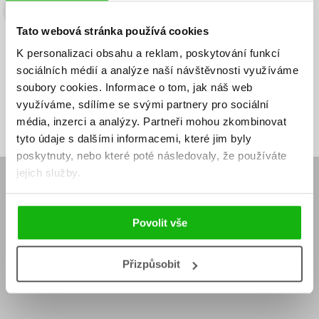
Budete to vědět jako první!
Tato webová stránka používá cookies
Zajímá Vás, jaký knižní hit právě vychází, na jaké zboží je výhodná
K personalizaci obsahu a reklam, poskytování funkcí
sleva, jaká běží soutěž o ceny? Přihlášením k odběru našich e-
sociálních médií a analýze naší návštěvnosti využíváme
mailových novinek
souhlasíte se zpracováním osobních údajů
.
soubory cookies.
Informace o tom, jak náš web
Vaše e-
Vaše e-
využíváme, sdílíme se svými partnery pro sociální
Přihlásit se
mailová
mailová
Vaše e-mailová adresa
adresa
adresa
média, inzerci a analýzy.
Partneři mohou zkombinovat
tyto údaje s dalšími informacemi, které jim byly
poskytnuty, nebo které poté následovaly, že používáte
jejich služby.
E-SHOP
Aktuality
Knižní novinky
Povolit vše
Naši autoři
Dárkové poukazy
Obchodní podmínky
Affiliate program
Jak nakoupit
Ochrana soukromí
Přizpůsobit
Doprava a platba
Zpětný odběr elektroodpadu
Benefitní a slevové programy