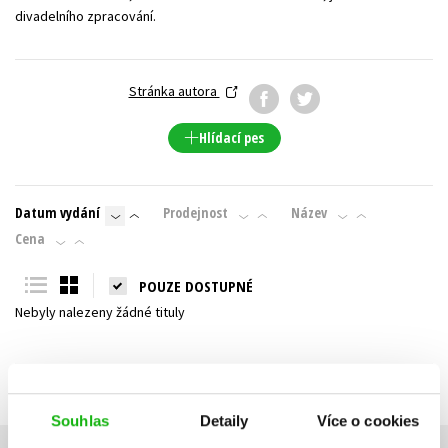
divadelního zpracování.
Young adult (SK)
Zahraniční literatura
Zdraví a životní styl
Všechny tituly
Stránka autora
Hlídací pes
Datum vydání
Prodejnost
Název
Cena
POUZE DOSTUPNÉ
Nebyly nalezeny žádné tituly
Souhlas
Detaily
Více o cookies