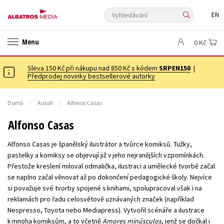
Vyhledávání
EN
ANGLICKÉ KNIHY -20 %
NOVÝ VÝPRODEJ -70 %
Menu
0 Kč
KNIHY S DÁRKEM
ASTERIX S DÁRKEM
🎁DÁRKOVÉ PUBLIKACE
✉️ DÁRKOVÉ POUKAZY
Sleva 150 Kč při nákupu nad 850 Kč s kódem
Auto - moto
Beletrie pro děti
SRPEN150
|
Předprodej novinky bestsellerové autorky
Beletrie pro dospělé
Byznys a ekonomie
Cestování
Dárkové publikace
Dárkové zboží
Digitální fotografie
Domů
Autoři
Alfonso Casas
Esoterika a duchovní svět
Historie a military
Hobby
Jazyky
Alfonso Casas
Kalendáře
Kariéra a osobní rozvoj
Komiks
Křížovky
Alfonso Casas je španělský ilustrátor a tvůrce komiksů. Tužky,
Kuchařky
New Adult
Ostatní
Počítače
Poezie
pastelky a komiksy se objevují již v jeho nejranějších vzpomínkách.
Přestože kreslení miloval odmalička, ilustraci a umělecké tvorbě začal
Populárně - naučná pro dospělé
Populárně - naučné pro děti
se naplno začal věnovat až po dokončení pedagogické školy. Nejvíce
Předškoláci
Příroda a zahrada
Přírodní vědy
si považuje své tvorby spojené s knihami, spolupracoval však i na
reklamách pro řadu celosvětově uznávaných značek (například
Společnost, politika
Technika a věda
Učebnice
Nespresso, Toyota nebo Mediapress). Vytvořil scénáře a ilustrace
Umění a kultura
Výchova a pedagogika
Young adult
k mnoha komiksům, a to včetně
Amores minúsculos
, jenž se dočkal i