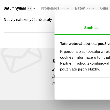
Auto - moto
Datum vydání
Prodejnost
Název
Cena
Jazyky
Beletrie pro děti
Kalendáře
Nebyly nalezeny žádné tituly
Beletrie pro dospělé
Kariéra a osobní rozvoj
Souhlas
Byznys a ekonomie
Komiks
Tato webová stránka použív
K personalizaci obsahu a re
V
cookies.
Informace o tom, ja
Budete to vědět jako prv
Partneři mohou zkombinovat t
Zajímá Vás, jaký knižní hit práv
používáte jejich služby.
jaká běží soutěž o ceny? Přihl
novinek
souhlasíte se zpracov