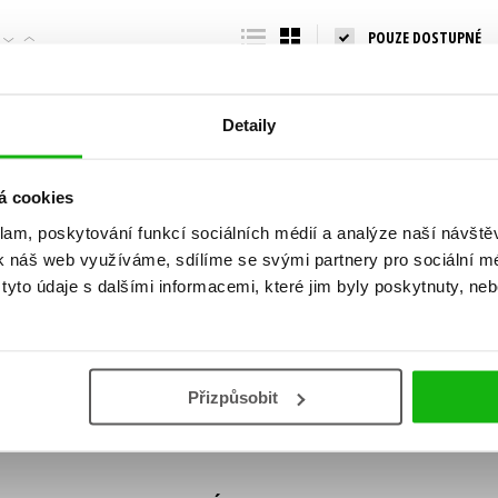
Populárně - naučná pro dospělé
POUZE DOSTUPNÉ
Young adult (SK)
Populárně - naučné pro děti
Zahraniční literatura
Předškoláci
Zdraví a životní styl
Detaily
Příroda a zahrada
á cookies
klam, poskytování funkcí sociálních médií a analýze naší návšt
šechny tituly
k náš web využíváme, sdílíme se svými partnery pro sociální méd
ní!
yto údaje s dalšími informacemi, které jim byly poskytnuty, neb
Vaše e-
Vaše e-
ě vychází, na jaké zboží je výhodná sleva,
mailová
mailová
Vaše e-mailov
adresa
adresa
ášením k odběru našich e-mailových
áním osobních údajů
.
Přizpůsobit