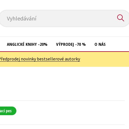
Vyhledávání
ANGLICKÉ KNIHY -20%
VÝPRODEJ -70 %
O NÁS
Předprodej novinky bestsellerové autorky
Přírodní vědy
Křížovky
Společnost, politika
Kuchařky
Technika a věda
New Adult
Učebnice
Ostatní
Umění a kultura
Počítače
ací pes
Výchova a pedagogika
Poezie
Young adult