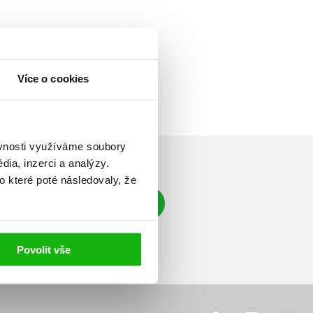
Více o cookies
ěvnosti využíváme soubory
ia, inzerci a analýzy.
o které poté následovaly, že
Přihlásit se
á adresa
Povolit vše