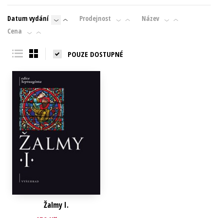
Young adult (SK)
Zahraniční literatura
Zdraví a životní styl
Datum vydání
Prodejnost
Název
Cena
Všechny tituly
POUZE DOSTUPNÉ
Žalmy I.