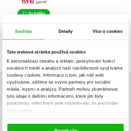
159 Kč
199 Kč
Do košíku
Souhlas
Detaily
Více o cookies
Zobrazuji 1 až 1 z celkem 1 záznamů
Zobraz záznamů
Tato webová stránka používá cookies
Předchozí
1
Další
K personalizaci obsahu a reklam, poskytování funkcí
sociálních médií a analýze naší návštěvnosti využíváme
soubory cookies.
Informace o tom, jak náš web
využíváme, sdílíme se svými partnery pro sociální
Budete to vědět jako první!
média, inzerci a analýzy.
Partneři mohou zkombinovat
tyto údaje s dalšími informacemi, které jim byly
Zajímá Vás, jaký knižní hit právě vychází, na jaké zboží je výhodná
sleva, jaká běží soutěž o ceny? Přihlášením k odběru našich e-
poskytnuty, nebo které poté následovaly, že používáte
mailových novinek
souhlasíte se zpracováním osobních údajů
.
jejich služby.
Vaše e-
Vaše e-
Přihlásit se
mailová
mailová
Vaše e-mailová adresa
adresa
adresa
Povolit vše