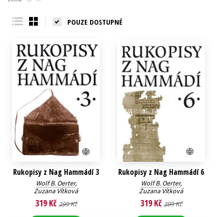
Young adult (SK)
Zahraniční literatura
Zdraví a životní styl
POUZE DOSTUPNÉ
Všechny tituly
Rukopisy z Nag Hammádí 3
Rukopisy z Nag Hammádí 6
Wolf B. Oerter
,
Wolf B. Oerter
,
Zuzana Vítková
Zuzana Vítková
319 Kč
319 Kč
399 Kč
399 Kč