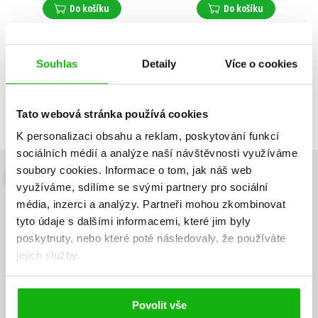
Do košíku
Do košíku
Souhlas
Detaily
Více o cookies
Zobrazuji 1 až 2 z celkem 2 záznamů
Zobraz záznamů
Předchozí
1
Další
Tato webová stránka používá cookies
K personalizaci obsahu a reklam, poskytování funkcí
sociálních médií a analýze naší návštěvnosti využíváme
soubory cookies.
Informace o tom, jak náš web
Budete to vědět jako první!
využíváme, sdílíme se svými partnery pro sociální
média, inzerci a analýzy.
Partneři mohou zkombinovat
Zajímá Vás, jaký knižní hit právě vychází, na jaké zboží je výhodná
tyto údaje s dalšími informacemi, které jim byly
sleva, jaká běží soutěž o ceny? Přihlášením k odběru našich e-
poskytnuty, nebo které poté následovaly, že používáte
mailových novinek
souhlasíte se zpracováním osobních údajů
.
jejich služby.
Vaše e-
Vaše e-
Přihlásit se
mailová
mailová
Vaše e-mailová adresa
adresa
adresa
Povolit vše