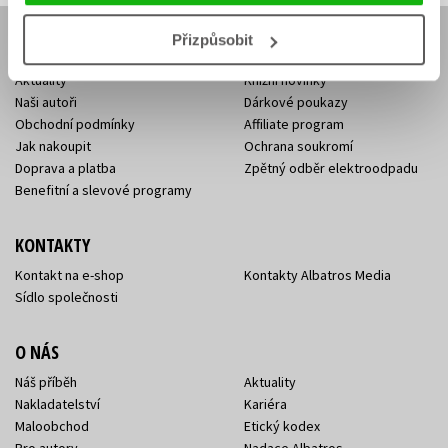
Přizpůsobit
E-SHOP
Aktuality
Knižní novinky
Naši autoři
Dárkové poukazy
Obchodní podmínky
Affiliate program
Jak nakoupit
Ochrana soukromí
Doprava a platba
Zpětný odběr elektroodpadu
Benefitní a slevové programy
KONTAKTY
Kontakt na e-shop
Kontakty Albatros Media
Sídlo společnosti
O NÁS
Náš příběh
Aktuality
Nakladatelství
Kariéra
Maloobchod
Etický kodex