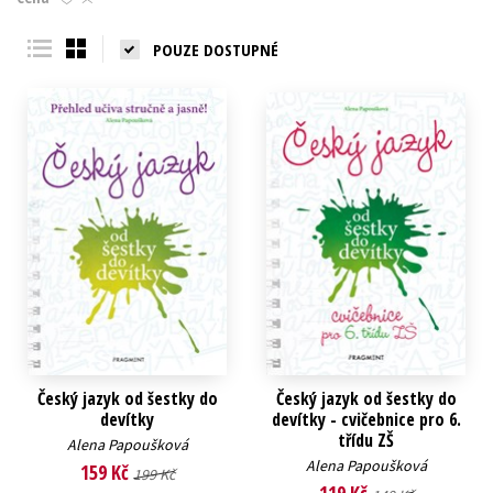
Young adult (SK)
Zahraniční literatura
Zdraví a životní styl
POUZE DOSTUPNÉ
Všechny tituly
Český jazyk od šestky do
Český jazyk od šestky do
devítky
devítky - cvičebnice pro 6.
třídu ZŠ
Alena Papoušková
Alena Papoušková
159 Kč
199 Kč