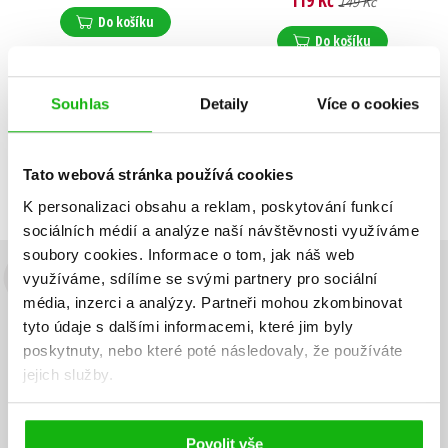
119 Kč
149 Kč
Do košíku
Do košíku
Souhlas
Detaily
Více o cookies
Zobrazuji 1 až 2 z celkem 2 záznamů
Zobraz záznamů
Tato webová stránka používá cookies
Předchozí
1
Další
K personalizaci obsahu a reklam, poskytování funkcí
sociálních médií a analýze naší návštěvnosti využíváme
soubory cookies.
Informace o tom, jak náš web
využíváme, sdílíme se svými partnery pro sociální
Budete to vědět jako první!
média, inzerci a analýzy.
Partneři mohou zkombinovat
Zajímá Vás, jaký knižní hit právě vychází, na jaké zboží je výhodná
tyto údaje s dalšími informacemi, které jim byly
sleva, jaká běží soutěž o ceny? Přihlášením k odběru našich e-
poskytnuty, nebo které poté následovaly, že používáte
mailových novinek
souhlasíte se zpracováním osobních údajů
.
jejich služby.
Vaše e-
Vaše e-
Přihlásit se
mailová
mailová
Vaše e-mailová adresa
adresa
adresa
Povolit vše