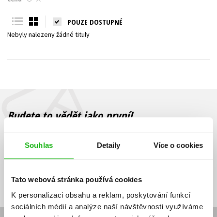
Young adult (SK)
Zahraniční literatura
Zdraví a životní styl
POUZE DOSTUPNÉ
Nebyly nalezeny žádné tituly
Všechny tituly
Budete to vědět jako první!
Zajímá Vás, jaký knižní hit právě vychází, na jaké zboží je výhodná
sleva, jaká běží soutěž o ceny? Přihlášením k odběru našich e-
Souhlas
Detaily
Více o cookies
mailových novinek
souhlasíte se zpracováním osobních údajů
.
Vaše e-
Vaše e-
Přihlásit se
mailová
mailová
Vaše e-mailová adresa
Tato webová stránka používá cookies
adresa
adresa
K personalizaci obsahu a reklam, poskytování funkcí
sociálních médií a analýze naší návštěvnosti využíváme