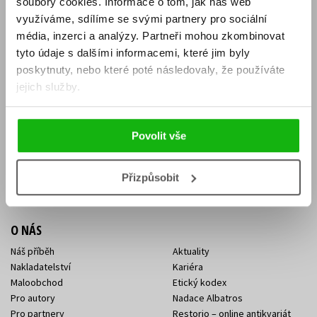
soubory cookies.
Informace o tom, jak náš web
E-SHOP
využíváme, sdílíme se svými partnery pro sociální
média, inzerci a analýzy.
Partneři mohou zkombinovat
Aktuality
Knižní novinky
tyto údaje s dalšími informacemi, které jim byly
Naši autoři
Dárkové poukazy
Obchodní podmínky
Affiliate program
poskytnuty, nebo které poté následovaly, že používáte
Jak nakoupit
Ochrana soukromí
jejich služby.
Doprava a platba
Zpětný odběr elektroodpadu
Benefitní a slevové programy
Povolit vše
KONTAKTY
Kontakt na e-shop
Kontakty Albatros Media
Přizpůsobit
Sídlo společnosti
O NÁS
Náš příběh
Aktuality
Nakladatelství
Kariéra
Maloobchod
Etický kodex
Pro autory
Nadace Albatros
Pro partnery
Restorio – online antikvariát