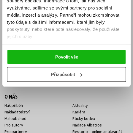
soubory cookies.
Informace o tom, jak náš web
E-SHOP
využíváme, sdílíme se svými partnery pro sociální
média, inzerci a analýzy.
Partneři mohou zkombinovat
Aktuality
Knižní novinky
tyto údaje s dalšími informacemi, které jim byly
Naši autoři
Dárkové poukazy
Obchodní podmínky
Affiliate program
poskytnuty, nebo které poté následovaly, že používáte
Jak nakoupit
Ochrana soukromí
jejich služby.
Doprava a platba
Zpětný odběr elektroodpadu
Benefitní a slevové programy
Povolit vše
KONTAKTY
Kontakt na e-shop
Kontakty Albatros Media
Přizpůsobit
Sídlo společnosti
O NÁS
Náš příběh
Aktuality
Nakladatelství
Kariéra
Maloobchod
Etický kodex
Pro autory
Nadace Albatros
Pro partnery
Restorio – online antikvariát