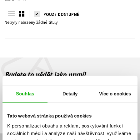
Young adult (SK)
Zahraniční literatura
Zdraví a životní styl
POUZE DOSTUPNÉ
Nebyly nalezeny žádné tituly
Všechny tituly
Budete to vědět jako první!
Zajímá Vás, jaký knižní hit právě vychází, na jaké zboží je výhodná
sleva, jaká běží soutěž o ceny? Přihlášením k odběru našich e-
Souhlas
Detaily
Více o cookies
mailových novinek
souhlasíte se zpracováním osobních údajů
.
Vaše e-
Vaše e-
Přihlásit se
mailová
mailová
Vaše e-mailová adresa
Tato webová stránka používá cookies
adresa
adresa
K personalizaci obsahu a reklam, poskytování funkcí
sociálních médií a analýze naší návštěvnosti využíváme