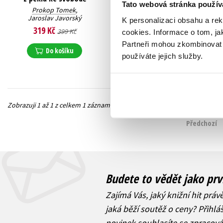
Tato webová stránka použív
Prokop Tomek
,
Jaroslav Javorský
K personalizaci obsahu a re
319 Kč
399 Kč
cookies.
Informace o tom, ja
Partneři mohou zkombinovat t
Do košíku
používáte jejich služby.
Zobrazuji 1 až 1 z celkem 1 záznamů
Předchozí
Budete to vědět jako prv
Zajímá Vás, jaký knižní hit práv
jaká běží soutěž o ceny? Přihl
novinek
souhlasíte se zpracov