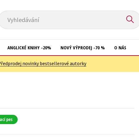
Vyhledávání
ANGLICKÉ KNIHY -20%
NOVÝ VÝPRODEJ -70 %
O NÁS
Předprodej novinky bestsellerové autorky
Přírodní vědy
Křížovky
Společnost, politika
Kuchařky
Technika a věda
New Adult
Učebnice
Ostatní
Umění a kultura
Počítače
ací pes
Výchova a pedagogika
Poezie
Young adult