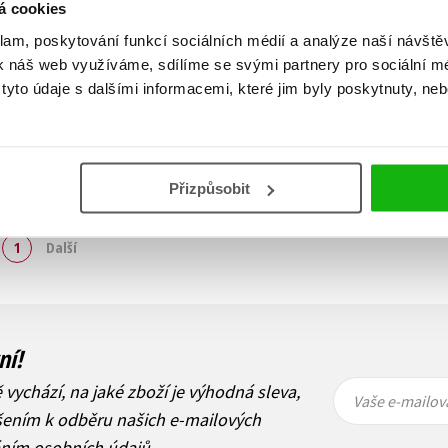
á cookies
klam, poskytování funkcí sociálních médií a analýze naší návšt
k náš web využíváme, sdílíme se svými partnery pro sociální méd
yto údaje s dalšími informacemi, které jim byly poskytnuty, neb
Přizpůsobit
Zobraz záznamů
1
Další
ní!
Vaše e-
Vaše e-
ě vychází, na jaké zboží je výhodná sleva,
mailová
mailová
Vaše e-mailov
adresa
adresa
ášením k odběru našich e-mailových
áním osobních údajů
.