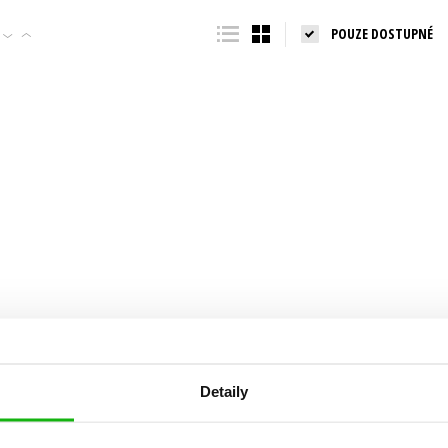
Populárně - naučná pro dospělé
POUZE DOSTUPNÉ
Young adult (SK)
Populárně - naučné pro děti
Zahraniční literatura
Předškoláci
Zdraví a životní styl
Příroda a zahrada
šechny tituly
Detaily