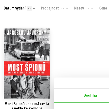
Auto - moto
Datum vydání
Prodejnost
Název
Cena
Jazyky
Beletrie pro děti
Kalendáře
Beletrie pro dospělé
Kariéra a osobní rozvoj
Byznys a ekonomie
Komiks
V
Souhlas
Most špionů aneb má cesta
z pekla ke svobodě