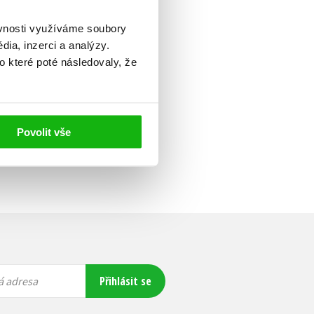
ěvnosti využíváme soubory
ia, inzerci a analýzy.
o které poté následovaly, že
Povolit vše
Přihlásit se
á adresa