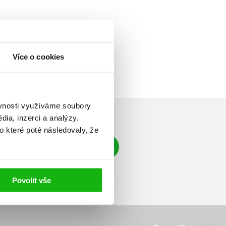
Více o cookies
ěvnosti využíváme soubory
ia, inzerci a analýzy.
o které poté následovaly, že
Přihlásit se
á adresa
Povolit vše