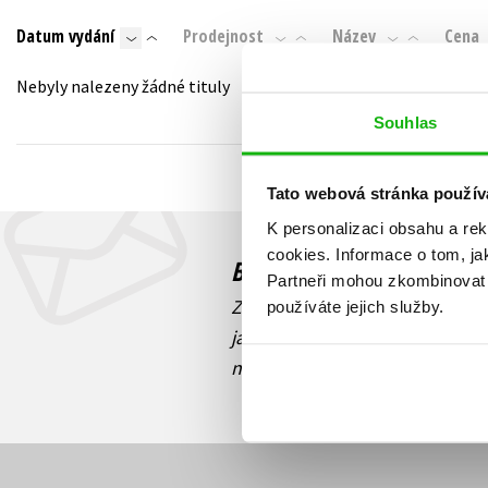
Auto - moto
Datum vydání
Prodejnost
Název
Cena
Jazyky
Beletrie pro děti
Kalendáře
Nebyly nalezeny žádné tituly
Beletrie pro dospělé
Kariéra a osobní rozvoj
Souhlas
Byznys a ekonomie
Komiks
Tato webová stránka použív
K personalizaci obsahu a re
V
cookies.
Informace o tom, ja
Budete to vědět jako prv
Partneři mohou zkombinovat t
Zajímá Vás, jaký knižní hit práv
používáte jejich služby.
jaká běží soutěž o ceny? Přihl
novinek
souhlasíte se zpracov