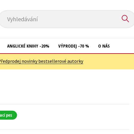
Vyhledávání
ANGLICKÉ KNIHY -20%
VÝPRODEJ -70 %
O NÁS
Předprodej novinky bestsellerové autorky
Přírodní vědy
Křížovky
Společnost, politika
Kuchařky
Technika a věda
New Adult
Učebnice
Ostatní
Umění a kultura
Počítače
ací pes
Výchova a pedagogika
Poezie
Young adult