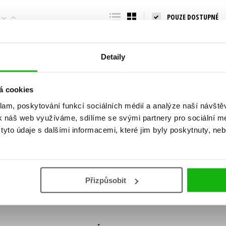
Populárně - naučná pro dospělé
POUZE DOSTUPNÉ
Young adult (SK)
Populárně - naučné pro děti
Zahraniční literatura
Předškoláci
Zdraví a životní styl
Detaily
Příroda a zahrada
á cookies
klam, poskytování funkcí sociálních médií a analýze naší návšt
šechny tituly
k náš web využíváme, sdílíme se svými partnery pro sociální méd
ní!
yto údaje s dalšími informacemi, které jim byly poskytnuty, neb
Vaše e-
Vaše e-
ě vychází, na jaké zboží je výhodná sleva,
mailová
mailová
Vaše e-mailov
adresa
adresa
ášením k odběru našich e-mailových
áním osobních údajů
.
Přizpůsobit