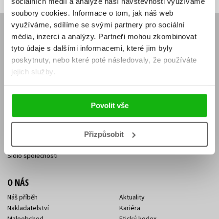
sociálních médií a analýze naší návštěvnosti využíváme
soubory cookies.
Informace o tom, jak náš web
využíváme, sdílíme se svými partnery pro sociální
E-SHOP
média, inzerci a analýzy.
Partneři mohou zkombinovat
tyto údaje s dalšími informacemi, které jim byly
Aktuality
Knižní novinky
Naši autoři
Dárkové poukazy
poskytnuty, nebo které poté následovaly, že používáte
Obchodní podmínky
Affiliate program
jejich služby.
Jak nakoupit
Ochrana soukromí
Doprava a platba
Zpětný odběr elektroodpadu
Benefitní a slevové programy
Povolit vše
KONTAKTY
Přizpůsobit
Kontakt na e-shop
Kontakty Albatros Media
Sídlo společnosti
O NÁS
Náš příběh
Aktuality
Nakladatelství
Kariéra
Maloobchod
Etický kodex