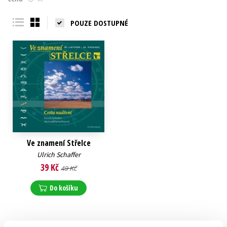
Young adult (SK)
Zahraniční literatura
Zdraví a životní styl
POUZE DOSTUPNÉ
Všechny tituly
Ve znamení Střelce
Ulrich Schaffer
39 Kč
49 Kč
Do košíku