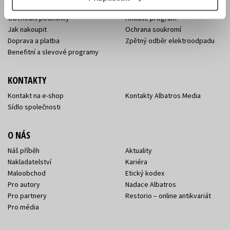
Naši autoři
Dárkové poukazy
Obchodní podmínky
Affiliate program
Jak nakoupit
Ochrana soukromí
Doprava a platba
Zpětný odběr elektroodpadu
Benefitní a slevové programy
KONTAKTY
Kontakt na e-shop
Kontakty Albatros Media
Sídlo společnosti
O NÁS
Náš příběh
Aktuality
Nakladatelství
Kariéra
Maloobchod
Etický kodex
Pro autory
Nadace Albatros
Pro partnery
Restorio – online antikvariát
Pro média