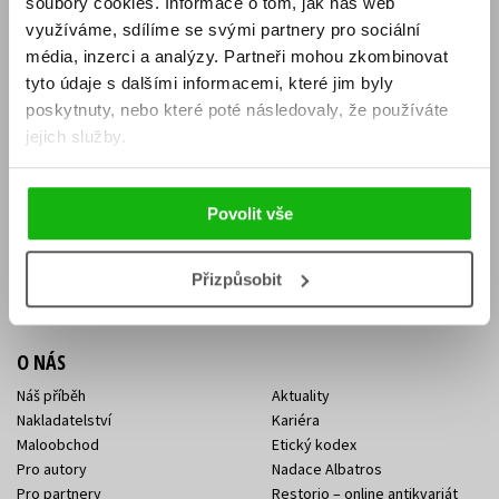
soubory cookies.
Informace o tom, jak náš web
E-SHOP
využíváme, sdílíme se svými partnery pro sociální
média, inzerci a analýzy.
Partneři mohou zkombinovat
Aktuality
Knižní novinky
tyto údaje s dalšími informacemi, které jim byly
Naši autoři
Dárkové poukazy
Obchodní podmínky
Affiliate program
poskytnuty, nebo které poté následovaly, že používáte
Jak nakoupit
Ochrana soukromí
jejich služby.
Doprava a platba
Zpětný odběr elektroodpadu
Benefitní a slevové programy
Povolit vše
KONTAKTY
Kontakt na e-shop
Kontakty Albatros Media
Přizpůsobit
Sídlo společnosti
O NÁS
Náš příběh
Aktuality
Nakladatelství
Kariéra
Maloobchod
Etický kodex
Pro autory
Nadace Albatros
Pro partnery
Restorio – online antikvariát