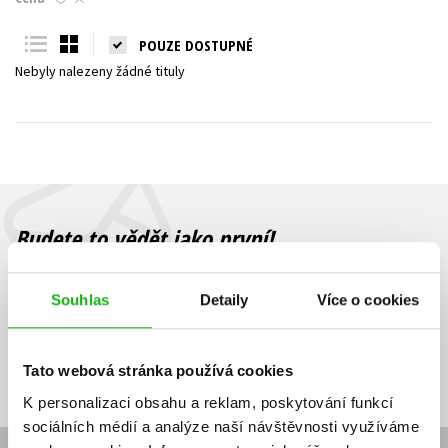
Young adult (SK)
Zahraniční literatura
Zdraví a životní styl
POUZE DOSTUPNÉ
Nebyly nalezeny žádné tituly
Všechny tituly
Budete to vědět jako první!
Zajímá Vás, jaký knižní hit právě vychází, na jaké zboží je výhodná
sleva, jaká běží soutěž o ceny? Přihlášením k odběru našich e-
Souhlas
Detaily
Více o cookies
mailových novinek
souhlasíte se zpracováním osobních údajů
.
Vaše e-
Vaše e-
Přihlásit se
mailová
mailová
Vaše e-mailová adresa
Tato webová stránka používá cookies
adresa
adresa
K personalizaci obsahu a reklam, poskytování funkcí
sociálních médií a analýze naší návštěvnosti využíváme