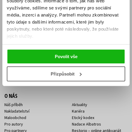
soubory cookies.
Informace o tom, jak náš web
E-SHOP
využíváme, sdílíme se svými partnery pro sociální
média, inzerci a analýzy.
Partneři mohou zkombinovat
Aktuality
Knižní novinky
tyto údaje s dalšími informacemi, které jim byly
Naši autoři
Dárkové poukazy
Obchodní podmínky
Affiliate program
poskytnuty, nebo které poté následovaly, že používáte
Jak nakoupit
Ochrana soukromí
jejich služby.
Doprava a platba
Zpětný odběr elektroodpadu
Benefitní a slevové programy
Povolit vše
KONTAKTY
Kontakt na e-shop
Kontakty Albatros Media
Přizpůsobit
Sídlo společnosti
O NÁS
Náš příběh
Aktuality
Nakladatelství
Kariéra
Maloobchod
Etický kodex
Pro autory
Nadace Albatros
Pro partnery
Restorio – online antikvariát