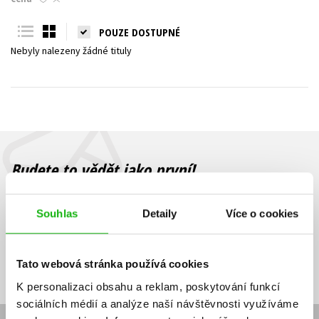
Young adult (SK)
Zahraniční literatura
Zdraví a životní styl
POUZE DOSTUPNÉ
Nebyly nalezeny žádné tituly
Všechny tituly
Budete to vědět jako první!
Zajímá Vás, jaký knižní hit právě vychází, na jaké zboží je výhodná
sleva, jaká běží soutěž o ceny? Přihlášením k odběru našich e-
Souhlas
Detaily
Více o cookies
mailových novinek
souhlasíte se zpracováním osobních údajů
.
Vaše e-
Vaše e-
Přihlásit se
mailová
mailová
Vaše e-mailová adresa
Tato webová stránka používá cookies
adresa
adresa
K personalizaci obsahu a reklam, poskytování funkcí
sociálních médií a analýze naší návštěvnosti využíváme