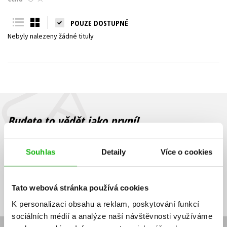
Young adult (SK)
Zahraniční literatura
Zdraví a životní styl
POUZE DOSTUPNÉ
Nebyly nalezeny žádné tituly
Všechny tituly
Budete to vědět jako první!
Zajímá Vás, jaký knižní hit právě vychází, na jaké zboží je výhodná
sleva, jaká běží soutěž o ceny? Přihlášením k odběru našich e-
Souhlas
Detaily
Více o cookies
mailových novinek
souhlasíte se zpracováním osobních údajů
.
Vaše e-
Vaše e-
Přihlásit se
mailová
mailová
Vaše e-mailová adresa
Tato webová stránka používá cookies
adresa
adresa
K personalizaci obsahu a reklam, poskytování funkcí
sociálních médií a analýze naší návštěvnosti využíváme