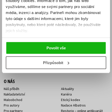
soubory cookies.
Informace o tom, jak náš web
E-SHOP
využíváme, sdílíme se svými partnery pro sociální
média, inzerci a analýzy.
Partneři mohou zkombinovat
Aktuality
Knižní novinky
tyto údaje s dalšími informacemi, které jim byly
Naši autoři
Dárkové poukazy
Obchodní podmínky
Affiliate program
poskytnuty, nebo které poté následovaly, že používáte
Jak nakoupit
Ochrana soukromí
jejich služby.
Doprava a platba
Zpětný odběr elektroodpadu
Benefitní a slevové programy
Povolit vše
KONTAKTY
Kontakt na e-shop
Kontakty Albatros Media
Přizpůsobit
Sídlo společnosti
O NÁS
Náš příběh
Aktuality
Nakladatelství
Kariéra
Maloobchod
Etický kodex
Pro autory
Nadace Albatros
Pro partnery
Restorio – online antikvariát