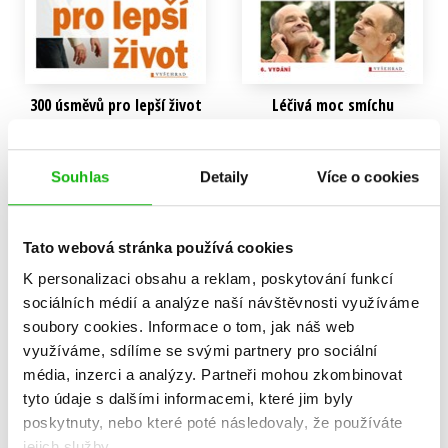
300 úsměvů pro lepší život
Léčivá moc smíchu
Karel Nešpor
Karel Nešpor
239 Kč
199 Kč
299 Kč
249 Kč
Souhlas
Detaily
Více o cookies
Do košíku
Do košíku
Tato webová stránka používá cookies
K personalizaci obsahu a reklam, poskytování funkcí
sociálních médií a analýze naší návštěvnosti využíváme
soubory cookies.
Informace o tom, jak náš web
využíváme, sdílíme se svými partnery pro sociální
média, inzerci a analýzy.
Partneři mohou zkombinovat
tyto údaje s dalšími informacemi, které jim byly
poskytnuty, nebo které poté následovaly, že používáte
jejich služby.