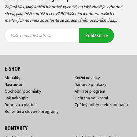
Zajímá Vás, jaký knižní hit právě vychází, na jaké zboží je výhodná
sleva, jaká běží soutěž o ceny? Přihlášením k odběru našich e-
mailových novinek
souhlasíte se zpracováním osobních údajů
.
Vaše e-
Vaše e-
Přihlásit se
mailová
mailová
Vaše e-mailová adresa
adresa
adresa
E-SHOP
Aktuality
Knižní novinky
Naši autoři
Dárkové poukazy
Obchodní podmínky
Affiliate program
Jak nakoupit
Ochrana soukromí
Doprava a platba
Zpětný odběr elektroodpadu
Benefitní a slevové programy
KONTAKTY