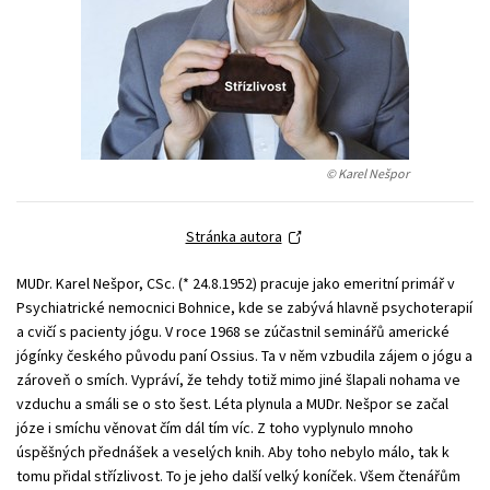
Young adult (SK)
Zahraniční literatura
Zdraví a životní styl
Všechny tituly
© Karel Nešpor
Stránka autora
MUDr. Karel Nešpor, CSc. (* 24.8.1952) pracuje jako emeritní primář v
Psychiatrické nemocnici Bohnice, kde se zabývá hlavně psychoterapií
a cvičí s pacienty jógu. V roce 1968 se zúčastnil seminářů americké
jógínky českého původu paní Ossius. Ta v něm vzbudila zájem o jógu a
zároveň o smích. Vypráví, že tehdy totiž mimo jiné šlapali nohama ve
vzduchu a smáli se o sto šest. Léta plynula a MUDr. Nešpor se začal
józe i smíchu věnovat čím dál tím víc. Z toho vyplynulo mnoho
úspěšných přednášek a veselých knih. Aby toho nebylo málo, tak k
tomu přidal střízlivost. To je jeho další velký koníček. Všem čtenářům