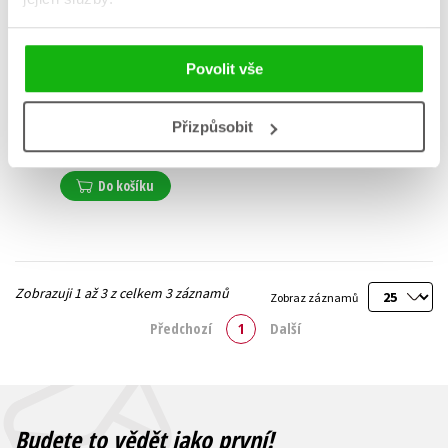
Povolit vše
Usmát se a poodstoupit
Karel Nešpor
Přizpůsobit
239 Kč
299 Kč
Do košíku
Zobrazuji 1 až 3 z celkem 3 záznamů
Zobraz záznamů
Předchozí
1
Další
Budete to vědět jako první!