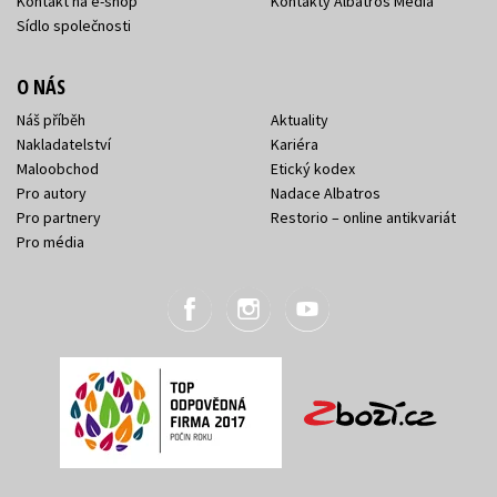
Kontakt na e-shop
Kontakty Albatros Media
Sídlo společnosti
O NÁS
Náš příběh
Aktuality
Nakladatelství
Kariéra
Maloobchod
Etický kodex
Pro autory
Nadace Albatros
Pro partnery
Restorio – online antikvariát
Pro média