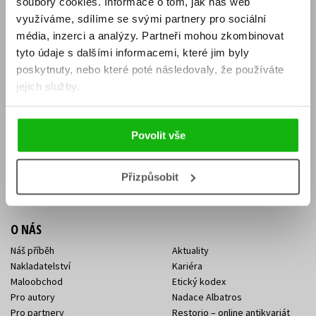
soubory cookies.
Informace o tom, jak náš web
E-SHOP
využíváme, sdílíme se svými partnery pro sociální
média, inzerci a analýzy.
Partneři mohou zkombinovat
Aktuality
Knižní novinky
tyto údaje s dalšími informacemi, které jim byly
Naši autoři
Dárkové poukazy
Obchodní podmínky
Affiliate program
poskytnuty, nebo které poté následovaly, že používáte
Jak nakoupit
Ochrana soukromí
jejich služby.
Doprava a platba
Zpětný odběr elektroodpadu
Benefitní a slevové programy
Povolit vše
KONTAKTY
Kontakt na e-shop
Kontakty Albatros Media
Přizpůsobit
Sídlo společnosti
O NÁS
Náš příběh
Aktuality
Nakladatelství
Kariéra
Maloobchod
Etický kodex
Pro autory
Nadace Albatros
Pro partnery
Restorio – online antikvariát