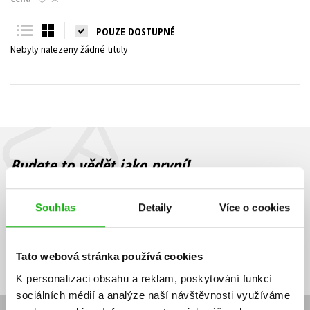
Young adult (SK)
Zahraniční literatura
Zdraví a životní styl
POUZE DOSTUPNÉ
Nebyly nalezeny žádné tituly
Všechny tituly
Budete to vědět jako první!
Zajímá Vás, jaký knižní hit právě vychází, na jaké zboží je výhodná
sleva, jaká běží soutěž o ceny? Přihlášením k odběru našich e-
Souhlas
Detaily
Více o cookies
mailových novinek
souhlasíte se zpracováním osobních údajů
.
Vaše e-
Vaše e-
Přihlásit se
mailová
mailová
Vaše e-mailová adresa
Tato webová stránka používá cookies
adresa
adresa
K personalizaci obsahu a reklam, poskytování funkcí
sociálních médií a analýze naší návštěvnosti využíváme