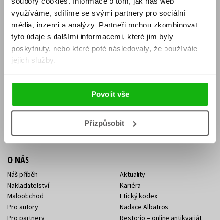
soubory cookies.
Informace o tom, jak náš web
E-SHOP
využíváme, sdílíme se svými partnery pro sociální
média, inzerci a analýzy.
Partneři mohou zkombinovat
Aktuality
Knižní novinky
tyto údaje s dalšími informacemi, které jim byly
Naši autoři
Dárkové poukazy
Obchodní podmínky
Affiliate program
poskytnuty, nebo které poté následovaly, že používáte
Jak nakoupit
Ochrana soukromí
jejich služby.
Doprava a platba
Zpětný odběr elektroodpadu
Benefitní a slevové programy
Povolit vše
KONTAKTY
Kontakt na e-shop
Kontakty Albatros Media
Přizpůsobit
Sídlo společnosti
O NÁS
Náš příběh
Aktuality
Nakladatelství
Kariéra
Maloobchod
Etický kodex
Pro autory
Nadace Albatros
Pro partnery
Restorio – online antikvariát