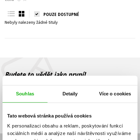
Young adult (SK)
Zahraniční literatura
Zdraví a životní styl
POUZE DOSTUPNÉ
Nebyly nalezeny žádné tituly
Všechny tituly
Budete to vědět jako první!
Zajímá Vás, jaký knižní hit právě vychází, na jaké zboží je výhodná
sleva, jaká běží soutěž o ceny? Přihlášením k odběru našich e-
Souhlas
Detaily
Více o cookies
mailových novinek
souhlasíte se zpracováním osobních údajů
.
Vaše e-
Vaše e-
Přihlásit se
mailová
mailová
Vaše e-mailová adresa
Tato webová stránka používá cookies
adresa
adresa
K personalizaci obsahu a reklam, poskytování funkcí
sociálních médií a analýze naší návštěvnosti využíváme