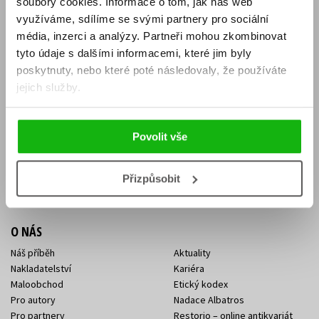
soubory cookies.
Informace o tom, jak náš web
E-SHOP
využíváme, sdílíme se svými partnery pro sociální
média, inzerci a analýzy.
Partneři mohou zkombinovat
Aktuality
Knižní novinky
tyto údaje s dalšími informacemi, které jim byly
Naši autoři
Dárkové poukazy
Obchodní podmínky
Affiliate program
poskytnuty, nebo které poté následovaly, že používáte
Jak nakoupit
Ochrana soukromí
jejich služby.
Doprava a platba
Zpětný odběr elektroodpadu
Benefitní a slevové programy
Povolit vše
KONTAKTY
Kontakt na e-shop
Kontakty Albatros Media
Přizpůsobit
Sídlo společnosti
O NÁS
Náš příběh
Aktuality
Nakladatelství
Kariéra
Maloobchod
Etický kodex
Pro autory
Nadace Albatros
Pro partnery
Restorio – online antikvariát