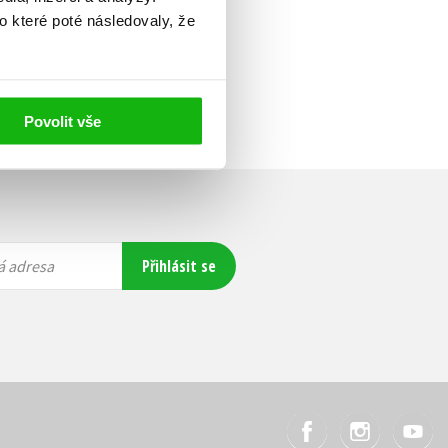
o které poté následovaly, že
Povolit vše
Přihlásit se
á adresa