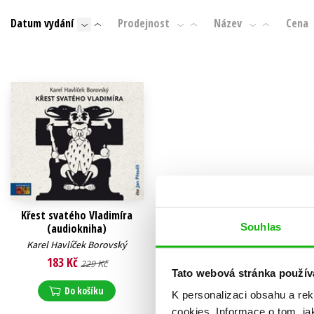
Auto - moto
Datum vydání
Prodejnost
Název
Cena
Jazyky
Beletrie pro děti
Kalendáře
Beletrie pro dospělé
Kariéra a osobní rozvoj
Byznys a ekonomie
Komiks
V
Křest svatého Vladimíra
Souhlas
(audiokniha)
Karel Havlíček Borovský
183 Kč
229 Kč
Tato webová stránka použív
Do košíku
K personalizaci obsahu a re
cookies.
Informace o tom, ja