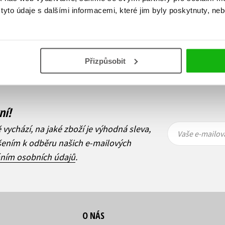
yto údaje s dalšími informacemi, které jim byly poskytnuty, neb
Zobraz záznamů
1
Další
Přizpůsobit
ní!
Vaše e-
Vaše e-
ě vychází, na jaké zboží je výhodná sleva,
mailová
mailová
Vaše e-mailov
adresa
adresa
ášením k odběru našich e-mailových
áním osobních údajů
.
O NÁS