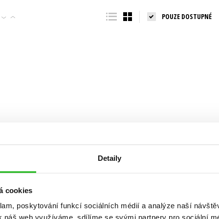
Populárně - naučná pro dospělé
POUZE DOSTUPNÉ
Young adult (SK)
Populárně - naučné pro děti
Zahraniční literatura
Předškoláci
Zdraví a životní styl
Příroda a zahrada
šechny tituly
Detaily
á cookies
klam, poskytování funkcí sociálních médií a analýze naší návšt
k náš web využíváme, sdílíme se svými partnery pro sociální méd