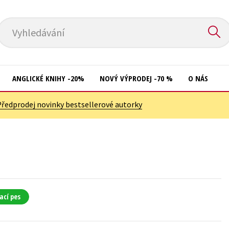
Vyhledávání
ANGLICKÉ KNIHY -20%
NOVÝ VÝPRODEJ -70 %
O NÁS
Předprodej novinky bestsellerové autorky
Přírodní vědy
Křížovky
Společnost, politika
Kuchařky
Technika a věda
New Adult
Učebnice
Ostatní
Umění a kultura
Počítače
ací pes
Výchova a pedagogika
Poezie
Young adult