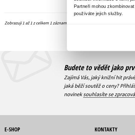
Partneři mohou zkombinovat t
používáte jejich služby.
Zobrazuji 1 až 1 z celkem 1 záznamů
Předchozí
Budete to vědět jako prv
Zajímá Vás, jaký knižní hit práv
jaká běží soutěž o ceny? Přihl
novinek
souhlasíte se zpracov
E-SHOP
KONTAKTY