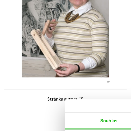
Auto - moto
Jazyky
Beletrie pro děti
Kalendáře
Beletrie pro dospělé
Kariéra a osobní rozvoj
Byznys a ekonomie
Komiks
V
©
Stránka autora
Souhlas