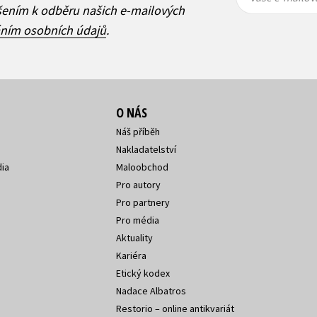
adresa
adresa
ášením k odběru našich e-mailových
áním osobních údajů
.
O NÁS
Náš příběh
Nakladatelství
ia
Maloobchod
Pro autory
Pro partnery
Pro média
Aktuality
Kariéra
Etický kodex
Nadace Albatros
Restorio – online antikvariát