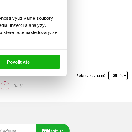
ěvnosti využíváme soubory
ia, inzerci a analýzy.
o které poté následovaly, že
Povolit vše
Zobraz záznamů
1
Další
Přihlásit se
á adresa