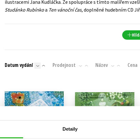
ilustracemi Jana Kudláčka. Ze spolupráce s tímto malířem vzešly
Populárně - naučná pro dospělé
Studánko Rubínko
a
Ten vánoční čas
, doplněné hudebním CD Jiří
Young adult (SK)
Populárně - naučné pro děti
Zahraniční literatura
Předškoláci
Zdraví a životní styl
Hlíd
Příroda a zahrada
Datum vydání
Prodejnost
Název
Cena
šechny tituly
Detaily