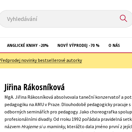
Vyhledávání
ANGLICKÉ KNIHY -20%
NOVÝ VÝPRODEJ -70 %
O NÁS
Předprodej novinky bestsellerové autorky
Přírodní vědy
Křížovky
Společnost, politika
Kuchařky
Jiřina Rákosníková
Technika a věda
New Adult
MgA. Jiřina Rákosníková absolvovala taneční konzervatoř a pot
Učebnice
Ostatní
pedagogiku na AMU v Praze. Dlouhodobě pedagogicky pracuje s dě
Umění a kultura
odborných seminářích pro pedagogy. Jako choreografka spolupra
Počítače
profesionálními divadly. Od rroku 1992 pořádala pravidelná setká
Výchova a pedagogika
Poezie
názvem
Hrajeme si u maminky
, kterážto dala jméno první z její
Young adult