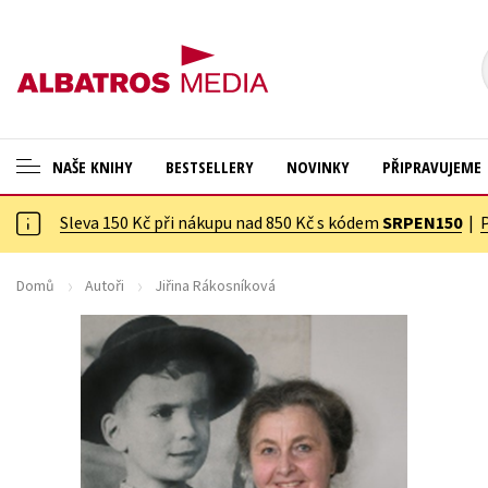
NAŠE KNIHY
BESTSELLERY
NOVINKY
PŘIPRAVUJEME
Sleva 150 Kč při nákupu nad 850 Kč s kódem
SRPEN150
|
ANGLICKÉ KNIHY -20 %
Cestování
NOVÝ VÝPRODEJ -70 %
Dárkové publikace
Domů
Autoři
Jiřina Rákosníková
KNIHY S DÁRKEM
Dárkové zboží
ASTERIX S DÁRKEM
Digitální fotografie
🎁DÁRKOVÉ PUBLIKACE
Esoterika a duchovní svět
✉️ DÁRKOVÉ POUKAZY
Historie a military
Hobby