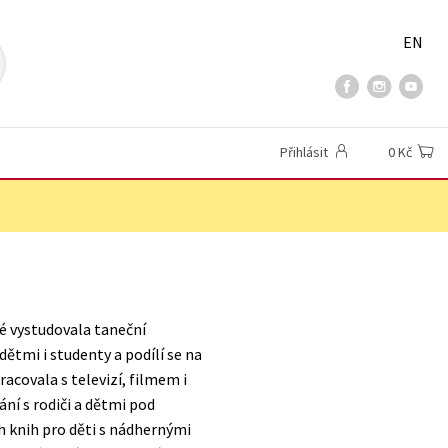
EN
Přihlásit
0 Kč
é vystudovala taneční
tmi i studenty a podílí se na
covala s televizí, filmem i
ní s rodiči a dětmi pod
ch knih pro děti s nádhernými