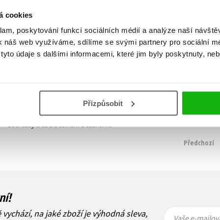
á cookies
Ten vánoční čas
Studánko rubínko + CD
klam, poskytování funkcí sociálních médií a analýze naší návšt
Jiřina Rákosníková
Jiřina Rákosníková
k náš web využíváme, sdílíme se svými partnery pro sociální méd
120 Kč
279 Kč
399 Kč
349 Kč
yto údaje s dalšími informacemi, které jim byly poskytnuty, neb
Do košíku
Do košíku
Přizpůsobit
Zobrazuji 1 až 2 z celkem 2 záznamů
Předchozí
ní!
Vaše e-
Vaše e-
ě vychází, na jaké zboží je výhodná sleva,
mailová
mailová
Vaše e-mailov