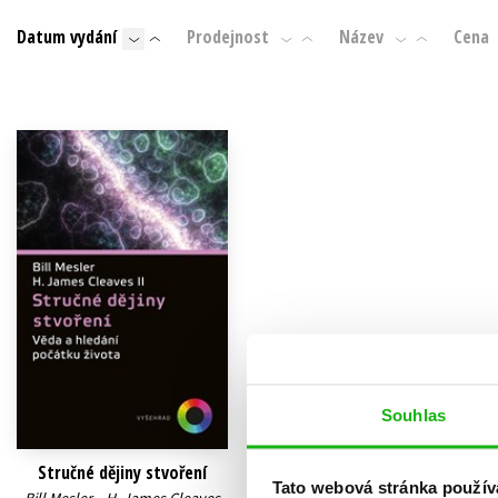
Auto - moto
Datum vydání
Prodejnost
Název
Cena
Jazyky
Beletrie pro děti
Kalendáře
Beletrie pro dospělé
Kariéra a osobní rozvoj
Byznys a ekonomie
Komiks
V
Souhlas
Stručné dějiny stvoření
Tato webová stránka použív