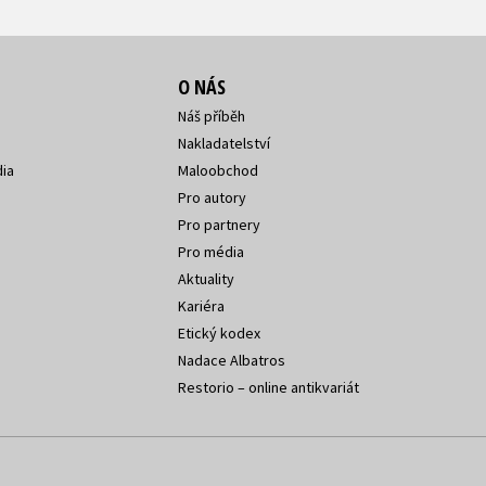
O NÁS
Náš příběh
Nakladatelství
ia
Maloobchod
Pro autory
Pro partnery
Pro média
Aktuality
Kariéra
Etický kodex
Nadace Albatros
Restorio – online antikvariát