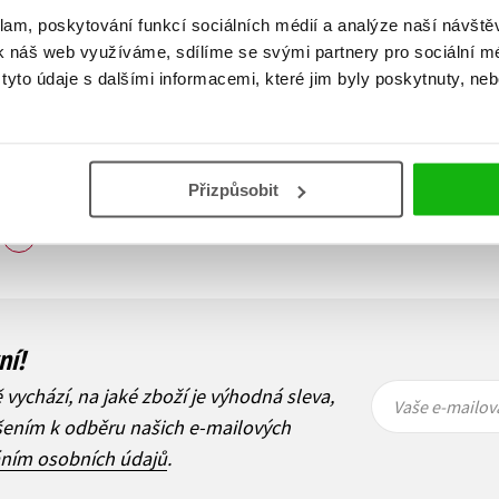
klam, poskytování funkcí sociálních médií a analýze naší návšt
k náš web využíváme, sdílíme se svými partnery pro sociální méd
yto údaje s dalšími informacemi, které jim byly poskytnuty, neb
Přizpůsobit
Zobraz záznamů
1
Další
ní!
Vaše e-
Vaše e-
ě vychází, na jaké zboží je výhodná sleva,
mailová
mailová
Vaše e-mailov
adresa
adresa
ášením k odběru našich e-mailových
áním osobních údajů
.