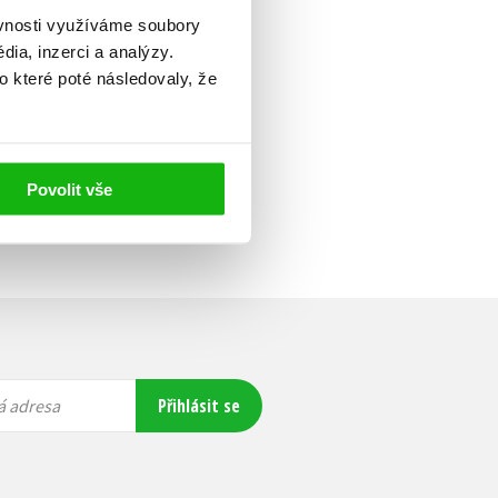
ěvnosti využíváme soubory
ia, inzerci a analýzy.
o které poté následovaly, že
Povolit vše
Přihlásit se
á adresa