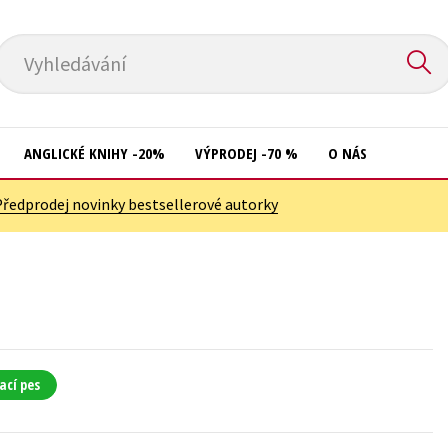
Vyhledávání
ANGLICKÉ KNIHY -20%
VÝPRODEJ -70 %
O NÁS
Předprodej novinky bestsellerové autorky
Přírodní vědy
Křížovky
Společnost, politika
Kuchařky
Technika a věda
New Adult
Učebnice
Ostatní
Umění a kultura
Počítače
ací pes
Výchova a pedagogika
Poezie
Young adult