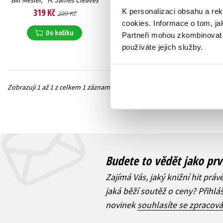
Bill Mesler
,
H. James Cleaves
319 Kč
K personalizaci obsahu a re
399 Kč
cookies.
Informace o tom, ja
Do košíku
Partneři mohou zkombinovat t
používáte jejich služby.
Zobrazuji 1 až 1 z celkem 1 záznamů
Předchozí
Budete to vědět jako prv
Zajímá Vás, jaký knižní hit práv
jaká běží soutěž o ceny? Přihl
novinek
souhlasíte se zpracov