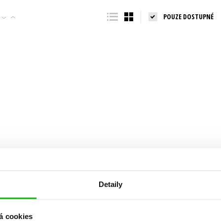
Populárně - naučná pro dospělé
POUZE DOSTUPNÉ
Young adult (SK)
Populárně - naučné pro děti
Zahraniční literatura
Předškoláci
Zdraví a životní styl
Příroda a zahrada
šechny tituly
Detaily
á cookies