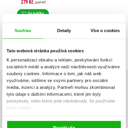
279 Kč
349 Kč
Do košíku
Souhlas
Detaily
Více o cookies
Zobrazuji 1 až 1 z celkem 1 záznamů
Zobraz záznamů
Tato webová stránka používá cookies
Předchozí
1
Další
K personalizaci obsahu a reklam, poskytování funkcí
sociálních médií a analýze naší návštěvnosti využíváme
soubory cookies.
Informace o tom, jak náš web
využíváme, sdílíme se svými partnery pro sociální
Budete to vědět jako první!
média, inzerci a analýzy.
Partneři mohou zkombinovat
tyto údaje s dalšími informacemi, které jim byly
Zajímá Vás, jaký knižní hit právě vychází, na jaké zboží je výhodná
sleva, jaká běží soutěž o ceny? Přihlášením k odběru našich e-
poskytnuty, nebo které poté následovaly, že používáte
mailových novinek
souhlasíte se zpracováním osobních údajů
.
jejich služby.
Vaše e-
Vaše e-
Přihlásit se
mailová
mailová
Vaše e-mailová adresa
adresa
adresa
Povolit vše