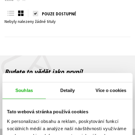
Young adult (SK)
Zahraniční literatura
Zdraví a životní styl
POUZE DOSTUPNÉ
Nebyly nalezeny žádné tituly
Všechny tituly
Budete to vědět jako první!
Zajímá Vás, jaký knižní hit právě vychází, na jaké zboží je výhodná
sleva, jaká běží soutěž o ceny? Přihlášením k odběru našich e-
Souhlas
Detaily
Více o cookies
mailových novinek
souhlasíte se zpracováním osobních údajů
.
Vaše e-
Vaše e-
Přihlásit se
mailová
mailová
Vaše e-mailová adresa
Tato webová stránka používá cookies
adresa
adresa
K personalizaci obsahu a reklam, poskytování funkcí
sociálních médií a analýze naší návštěvnosti využíváme