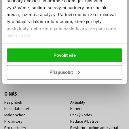
soubory cookies.
Informace o tom, jak náš web
E-SHOP
využíváme, sdílíme se svými partnery pro sociální
média, inzerci a analýzy.
Partneři mohou zkombinovat
Aktuality
Knižní novinky
tyto údaje s dalšími informacemi, které jim byly
Naši autoři
Dárkové poukazy
Obchodní podmínky
Affiliate program
poskytnuty, nebo které poté následovaly, že používáte
Jak nakoupit
Ochrana soukromí
jejich služby.
Doprava a platba
Zpětný odběr elektroodpadu
Benefitní a slevové programy
Povolit vše
KONTAKTY
Kontakt na e-shop
Kontakty Albatros Media
Přizpůsobit
Sídlo společnosti
O NÁS
Náš příběh
Aktuality
Nakladatelství
Kariéra
Maloobchod
Etický kodex
Pro autory
Nadace Albatros
Pro partnery
Restorio – online antikvariát