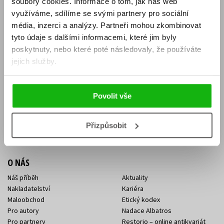
soubory cookies.
Informace o tom, jak náš web
E-SHOP
využíváme, sdílíme se svými partnery pro sociální
média, inzerci a analýzy.
Partneři mohou zkombinovat
Aktuality
Knižní novinky
tyto údaje s dalšími informacemi, které jim byly
Naši autoři
Dárkové poukazy
Obchodní podmínky
Affiliate program
poskytnuty, nebo které poté následovaly, že používáte
Jak nakoupit
Ochrana soukromí
jejich služby.
Doprava a platba
Zpětný odběr elektroodpadu
Benefitní a slevové programy
Povolit vše
KONTAKTY
Kontakt na e-shop
Kontakty Albatros Media
Přizpůsobit
Sídlo společnosti
O NÁS
Náš příběh
Aktuality
Nakladatelství
Kariéra
Maloobchod
Etický kodex
Pro autory
Nadace Albatros
Pro partnery
Restorio – online antikvariát