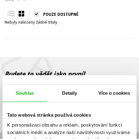
Young adult (SK)
Zahraniční literatura
Zdraví a životní styl
POUZE DOSTUPNÉ
Nebyly nalezeny žádné tituly
Všechny tituly
Budete to vědět jako první!
Zajímá Vás, jaký knižní hit právě vychází, na jaké zboží je výhodná
sleva, jaká běží soutěž o ceny? Přihlášením k odběru našich e-
Souhlas
Detaily
Více o cookies
mailových novinek
souhlasíte se zpracováním osobních údajů
.
Vaše e-
Vaše e-
Přihlásit se
mailová
mailová
Vaše e-mailová adresa
Tato webová stránka používá cookies
adresa
adresa
K personalizaci obsahu a reklam, poskytování funkcí
sociálních médií a analýze naší návštěvnosti využíváme