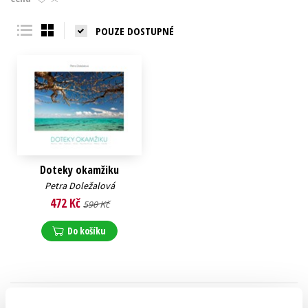
Young adult (SK)
Zahraniční literatura
Zdraví a životní styl
POUZE DOSTUPNÉ
Všechny tituly
Doteky okamžiku
Petra Doležalová
472 Kč
590 Kč
Do košíku
Zobrazuji 1 až 1 z celkem 1 záznamů
Zobraz záznamů