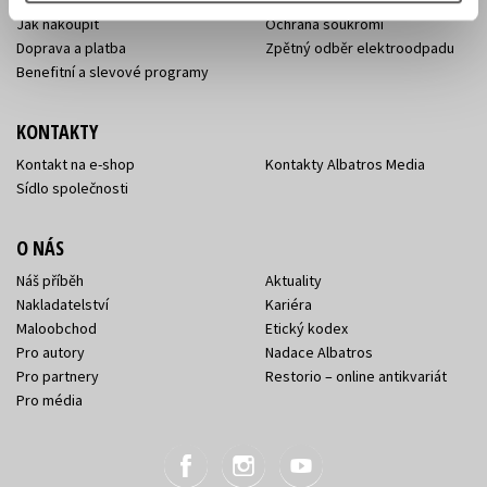
Obchodní podmínky
Affiliate program
Jak nakoupit
Ochrana soukromí
Doprava a platba
Zpětný odběr elektroodpadu
Benefitní a slevové programy
KONTAKTY
Kontakt na e-shop
Kontakty Albatros Media
Sídlo společnosti
O NÁS
Náš příběh
Aktuality
Nakladatelství
Kariéra
Maloobchod
Etický kodex
Pro autory
Nadace Albatros
Pro partnery
Restorio – online antikvariát
Pro média