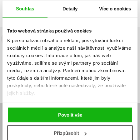
Souhlas
Detaily
Více o cookies
Předchozí
1
Další
Tato webová stránka používá cookies
K personalizaci obsahu a reklam, poskytování funkcí
Budete to vědět jako první!
sociálních médií a analýze naší návštěvnosti využíváme
Zajímá Vás, jaký knižní hit právě vychází, na jaké zboží je výhodná
soubory cookies.
Informace o tom, jak náš web
sleva, jaká běží soutěž o ceny? Přihlášením k odběru našich e-
využíváme, sdílíme se svými partnery pro sociální
mailových novinek
souhlasíte se zpracováním osobních údajů
.
média, inzerci a analýzy.
Partneři mohou zkombinovat
tyto údaje s dalšími informacemi, které jim byly
Vaše e-
Vaše e-
Přihlásit se
mailová
mailová
Vaše e-mailová adresa
poskytnuty, nebo které poté následovaly, že používáte
adresa
adresa
jejich služby.
Povolit vše
E-SHOP
Aktuality
Knižní novinky
Naši autoři
Dárkové poukazy
Přizpůsobit