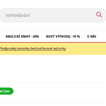
Vyhledávání
ANGLICKÉ KNIHY -20%
NOVÝ VÝPRODEJ -70 %
O NÁS
Předprodej novinky bestsellerové autorky
Přírodní vědy
Křížovky
Společnost, politika
Kuchařky
Technika a věda
New Adult
Učebnice
Ostatní
Umění a kultura
Počítače
ací pes
Výchova a pedagogika
Poezie
Young adult