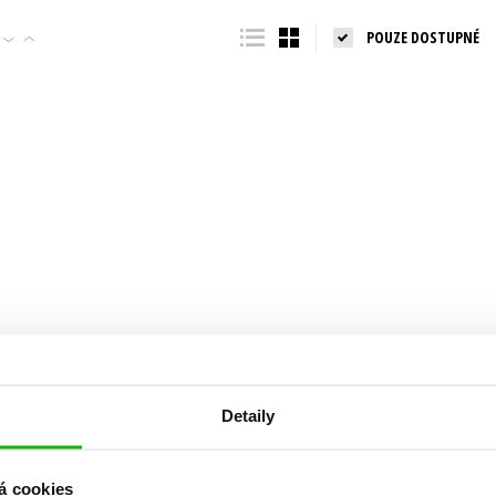
Populárně - naučná pro dospělé
POUZE DOSTUPNÉ
Young adult (SK)
Populárně - naučné pro děti
Zahraniční literatura
Předškoláci
Zdraví a životní styl
Příroda a zahrada
šechny tituly
Detaily
á cookies