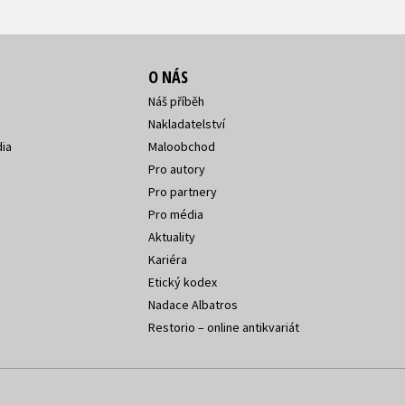
O NÁS
Náš příběh
Nakladatelství
ia
Maloobchod
Pro autory
Pro partnery
Pro média
Aktuality
Kariéra
Etický kodex
Nadace Albatros
Restorio – online antikvariát