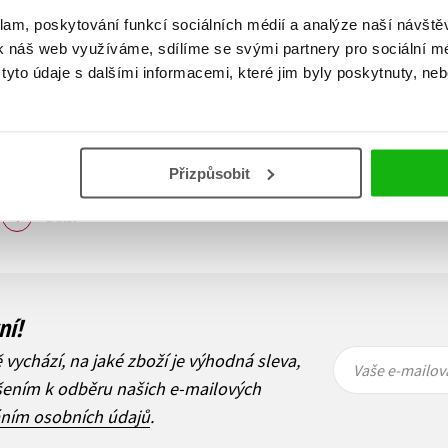
klam, poskytování funkcí sociálních médií a analýze naší návšt
k náš web využíváme, sdílíme se svými partnery pro sociální méd
yto údaje s dalšími informacemi, které jim byly poskytnuty, neb
Přizpůsobit
Zobraz záznamů
1
Další
ní!
Vaše e-
Vaše e-
ě vychází, na jaké zboží je výhodná sleva,
mailová
mailová
Vaše e-mailov
adresa
adresa
ášením k odběru našich e-mailových
áním osobních údajů
.