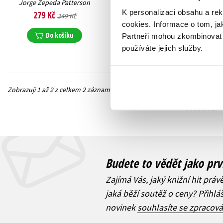
Jorge Zepeda Patterson
Jorge Zepeda Patterson
K personalizaci obsahu a re
279 Kč
295 Kč
349 Kč
369 Kč
cookies.
Informace o tom, ja
Do košíku
Do košíku
Partneři mohou zkombinovat t
používáte jejich služby.
Zobrazuji 1 až 2 z celkem 2 záznamů
Předchozí
Budete to vědět jako prv
Zajímá Vás, jaký knižní hit práv
jaká běží soutěž o ceny? Přihl
novinek
souhlasíte se zpracov