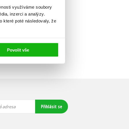
ěvnosti využíváme soubory
ia, inzerci a analýzy.
o které poté následovaly, že
Povolit vše
Přihlásit se
á adresa