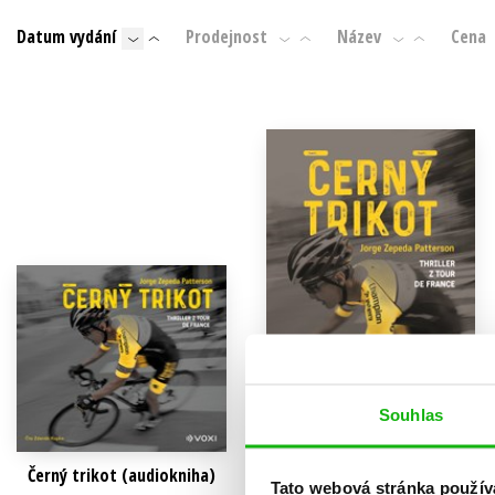
Auto - moto
Datum vydání
Prodejnost
Název
Cena
Jazyky
Beletrie pro děti
Kalendáře
Beletrie pro dospělé
Kariéra a osobní rozvoj
Byznys a ekonomie
Komiks
V
Souhlas
Černý trikot (audiokniha)
Černý trikot
Tato webová stránka použív