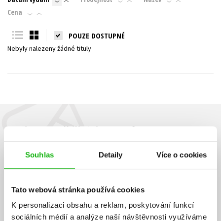
Cena
Young adult (SK)
Zahraniční literatura
Zdraví a životní styl
POUZE DOSTUPNÉ
Všechny tituly
Nebyly nalezeny žádné tituly
Budete to vědět jako první!
Zajímá Vás, jaký knižní hit právě vychází, na jaké zboží je výhodná
Souhlas
Detaily
Více o cookies
sleva, jaká běží soutěž o ceny? Přihlášením k odběru našich e-
mailových novinek
souhlasíte se zpracováním osobních údajů
.
Vaše e-
Vaše e-
Tato webová stránka používá cookies
Přihlásit se
mailová
mailová
Vaše e-mailová adresa
adresa
adresa
K personalizaci obsahu a reklam, poskytování funkcí
sociálních médií a analýze naší návštěvnosti využíváme