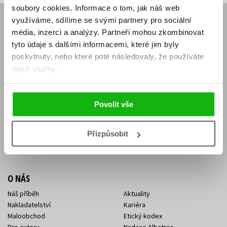
soubory cookies.
Informace o tom, jak náš web
využíváme, sdílíme se svými partnery pro sociální
E-SHOP
média, inzerci a analýzy.
Partneři mohou zkombinovat
Aktuality
Knižní novinky
tyto údaje s dalšími informacemi, které jim byly
Naši autoři
Dárkové poukazy
poskytnuty, nebo které poté následovaly, že používáte
Obchodní podmínky
Affiliate program
jejich služby.
Jak nakoupit
Ochrana soukromí
Doprava a platba
Zpětný odběr elektroodpadu
Benefitní a slevové programy
Povolit vše
KONTAKTY
Přizpůsobit
Kontakt na e-shop
Kontakty Albatros Media
Sídlo společnosti
O NÁS
Náš příběh
Aktuality
Nakladatelství
Kariéra
Maloobchod
Etický kodex