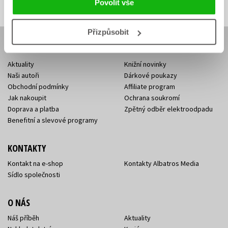
adresa
adresa
Povolit vše
Přizpůsobit
E-SHOP
Aktuality
Knižní novinky
Naši autoři
Dárkové poukazy
Obchodní podmínky
Affiliate program
Jak nakoupit
Ochrana soukromí
Doprava a platba
Zpětný odběr elektroodpadu
Benefitní a slevové programy
KONTAKTY
Kontakt na e-shop
Kontakty Albatros Media
Sídlo společnosti
O NÁS
Náš příběh
Aktuality