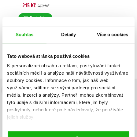
215 Kč
269 Kč
Do košíku
Souhlas
Detaily
Více o cookies
Zobrazuji 1 až 1 z celkem 1 záznamů
Zobraz záznamů
Tato webová stránka používá cookies
Předchozí
1
Další
K personalizaci obsahu a reklam, poskytování funkcí
sociálních médií a analýze naší návštěvnosti využíváme
soubory cookies.
Informace o tom, jak náš web
využíváme, sdílíme se svými partnery pro sociální
Budete to vědět jako první!
média, inzerci a analýzy.
Partneři mohou zkombinovat
tyto údaje s dalšími informacemi, které jim byly
Zajímá Vás, jaký knižní hit právě vychází, na jaké zboží je výhodná
poskytnuty, nebo které poté následovaly, že používáte
sleva, jaká běží soutěž o ceny? Přihlášením k odběru našich e-
jejich služby.
mailových novinek
souhlasíte se zpracováním osobních údajů
.
Vaše e-
Vaše e-
Přihlásit se
mailová
mailová
Vaše e-mailová adresa