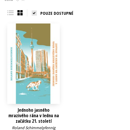
Young adult (SK)
Zahraniční literatura
Zdraví a životní styl
POUZE DOSTUPNÉ
Všechny tituly
Jednoho jasného
mrazivého rána v lednu na
začátku 21. století
Roland Schimmelpfennig