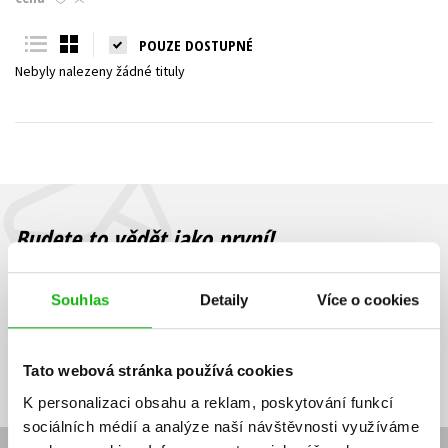
Young adult (SK)
Zahraniční literatura
Zdraví a životní styl
POUZE DOSTUPNÉ
Nebyly nalezeny žádné tituly
Všechny tituly
Budete to vědět jako první!
Zajímá Vás, jaký knižní hit právě vychází, na jaké zboží je výhodná
sleva, jaká běží soutěž o ceny? Přihlášením k odběru našich e-
Souhlas
Detaily
Více o cookies
mailových novinek
souhlasíte se zpracováním osobních údajů
.
Vaše e-
Vaše e-
Přihlásit se
mailová
mailová
Vaše e-mailová adresa
Tato webová stránka používá cookies
adresa
adresa
K personalizaci obsahu a reklam, poskytování funkcí
sociálních médií a analýze naší návštěvnosti využíváme