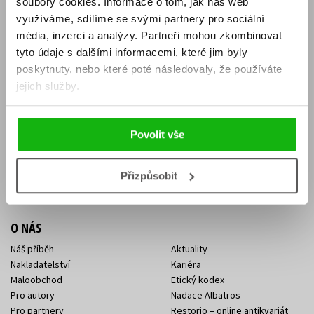
soubory cookies.
Informace o tom, jak náš web
E-SHOP
využíváme, sdílíme se svými partnery pro sociální
média, inzerci a analýzy.
Partneři mohou zkombinovat
Aktuality
Knižní novinky
tyto údaje s dalšími informacemi, které jim byly
Naši autoři
Dárkové poukazy
Obchodní podmínky
Affiliate program
poskytnuty, nebo které poté následovaly, že používáte
Jak nakoupit
Ochrana soukromí
jejich služby.
Doprava a platba
Zpětný odběr elektroodpadu
Benefitní a slevové programy
Povolit vše
KONTAKTY
Kontakt na e-shop
Kontakty Albatros Media
Přizpůsobit
Sídlo společnosti
O NÁS
Náš příběh
Aktuality
Nakladatelství
Kariéra
Maloobchod
Etický kodex
Pro autory
Nadace Albatros
Pro partnery
Restorio – online antikvariát