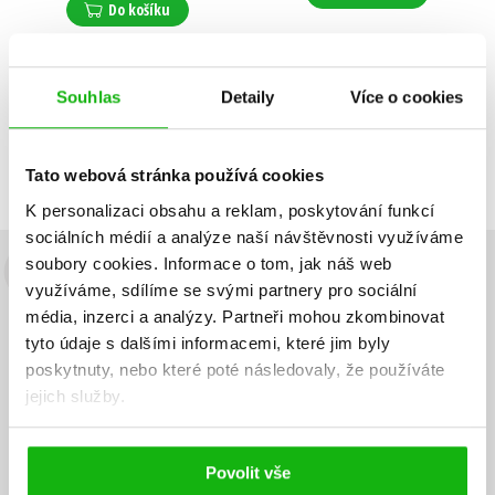
Do košíku
Souhlas
Detaily
Více o cookies
Zobrazuji 1 až 2 z celkem 2 záznamů
Zobraz záznamů
Předchozí
1
Další
Tato webová stránka používá cookies
K personalizaci obsahu a reklam, poskytování funkcí
sociálních médií a analýze naší návštěvnosti využíváme
soubory cookies.
Informace o tom, jak náš web
Budete to vědět jako první!
využíváme, sdílíme se svými partnery pro sociální
média, inzerci a analýzy.
Partneři mohou zkombinovat
Zajímá Vás, jaký knižní hit právě vychází, na jaké zboží je výhodná
tyto údaje s dalšími informacemi, které jim byly
sleva, jaká běží soutěž o ceny? Přihlášením k odběru našich e-
poskytnuty, nebo které poté následovaly, že používáte
mailových novinek
souhlasíte se zpracováním osobních údajů
.
jejich služby.
Vaše e-
Vaše e-
Přihlásit se
mailová
mailová
Vaše e-mailová adresa
adresa
adresa
Povolit vše