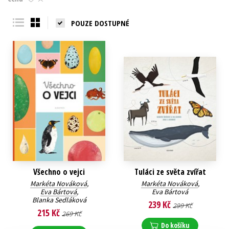
Young adult (SK)
Zahraniční literatura
Zdraví a životní styl
POUZE DOSTUPNÉ
Všechny tituly
Všechno o vejci
Tuláci ze světa zvířat
Markéta Nováková
,
Markéta Nováková
,
Eva Bártová
,
Eva Bártová
Blanka Sedláková
239 Kč
299 Kč
215 Kč
269 Kč
Do košíku