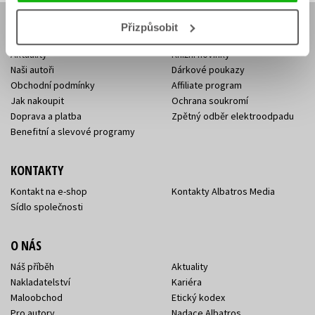
Přizpůsobit
E-SHOP
Aktuality
Knižní novinky
Naši autoři
Dárkové poukazy
Obchodní podmínky
Affiliate program
Jak nakoupit
Ochrana soukromí
Doprava a platba
Zpětný odběr elektroodpadu
Benefitní a slevové programy
KONTAKTY
Kontakt na e-shop
Kontakty Albatros Media
Sídlo společnosti
O NÁS
Náš příběh
Aktuality
Nakladatelství
Kariéra
Maloobchod
Etický kodex
Pro autory
Nadace Albatros