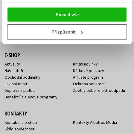
sleva, jaká běží soutěž o ceny? Přihlášením k odběru našich e-
mailových novinek
souhlasíte se zpracováním osobních údajů
.
Povolit vše
Vaše e-
Vaše e-
Přihlásit se
mailová
mailová
Vaše e-mailová adresa
adresa
adresa
Přizpůsobit
E-SHOP
Aktuality
Knižní novinky
Naši autoři
Dárkové poukazy
Obchodní podmínky
Affiliate program
Jak nakoupit
Ochrana soukromí
Doprava a platba
Zpětný odběr elektroodpadu
Benefitní a slevové programy
KONTAKTY
Kontakt na e-shop
Kontakty Albatros Media
Sídlo společnosti