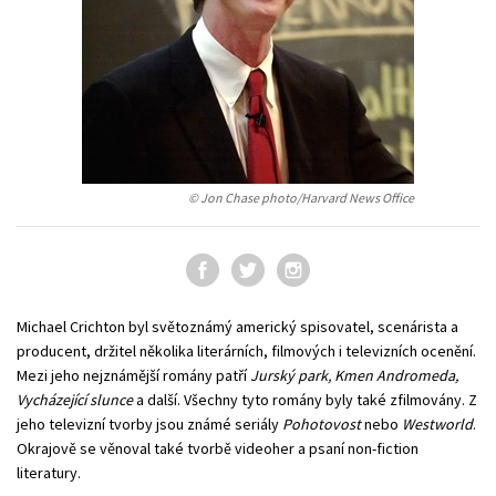
Young adult (SK)
Zahraniční literatura
Zdraví a životní styl
Všechny tituly
© Jon Chase photo/Harvard News Office
Michael Crichton byl světoznámý americký spisovatel, scenárista a
producent, držitel několika literárních, filmových i televizních ocenění.
Mezi jeho nejznámější romány patří
Jurský park, Kmen Andromeda,
Vycházející slunce
a další. Všechny tyto romány byly také zfilmovány. Z
jeho televizní tvorby jsou známé seriály
Pohotovost
nebo
Westworld
.
Okrajově se věnoval také tvorbě videoher a psaní non-fiction
literatury.