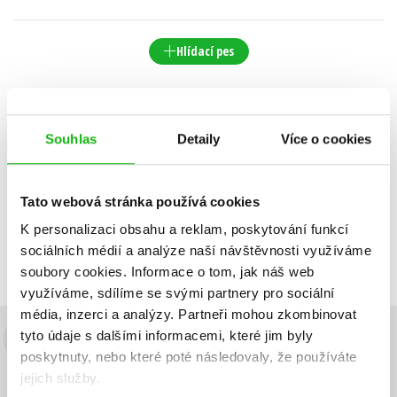
Hlídací pes
Datum vydání
Prodejnost
Název
Souhlas
Detaily
Více o cookies
Cena
POUZE DOSTUPNÉ
Tato webová stránka používá cookies
Nebyly nalezeny žádné tituly
K personalizaci obsahu a reklam, poskytování funkcí
sociálních médií a analýze naší návštěvnosti využíváme
soubory cookies.
Informace o tom, jak náš web
využíváme, sdílíme se svými partnery pro sociální
média, inzerci a analýzy.
Partneři mohou zkombinovat
tyto údaje s dalšími informacemi, které jim byly
Budete to vědět jako první!
poskytnuty, nebo které poté následovaly, že používáte
jejich služby.
Zajímá Vás, jaký knižní hit právě vychází, na jaké zboží je výhodná