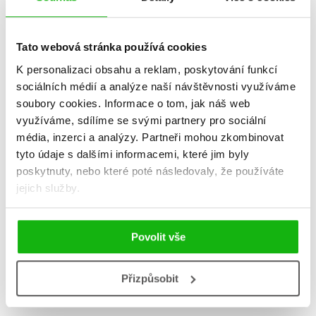
Tato webová stránka používá cookies
K personalizaci obsahu a reklam, poskytování funkcí
sociálních médií a analýze naší návštěvnosti využíváme
soubory cookies.
Informace o tom, jak náš web
Neznámí hrdinové mluvili i
Neznámí hrdinové mluvili i
využíváme, sdílíme se svými partnery pro sociální
německy (audiokniha)
německy
média, inzerci a analýzy.
Partneři mohou zkombinovat
Martin Krsek
Martin Krsek
tyto údaje s dalšími informacemi, které jim byly
215 Kč
215 Kč
269 Kč
269 Kč
poskytnuty, nebo které poté následovaly, že používáte
jejich služby.
Do košíku
Do košíku
Povolit vše
Zobrazuji 1 až 2 z celkem 2 záznamů
Zobraz záznamů
Přizpůsobit
Předchozí
1
Další