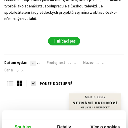
tvorbě jako scénárista, spolupracuje s Českou televizí. Je
spoluřešitelem řady vědeckých projektů zejména z oblasti česko-
německých vztahů.
Hlídací pes
Datum vydání
Prodejnost
Název
Cena
POUZE DOSTUPNÉ
Souhlas
Detaily
Více o cookies