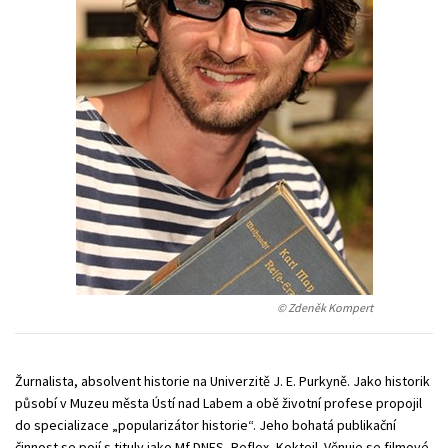
Young adult (SK)
Zahraniční literatura
Zdraví a životní styl
Všechny tituly
© Zdeněk Kompert
Žurnalista, absolvent historie na Univerzitě J. E. Purkyně. Jako historik
působí v Muzeu města Ústí nad Labem a obě životní profese propojil
do specializace „popularizátor historie“. Jeho bohatá publikační
činnost se pojí s tituly jako Mf DNES, Reflex, Koktejl. Věnuje se filmové