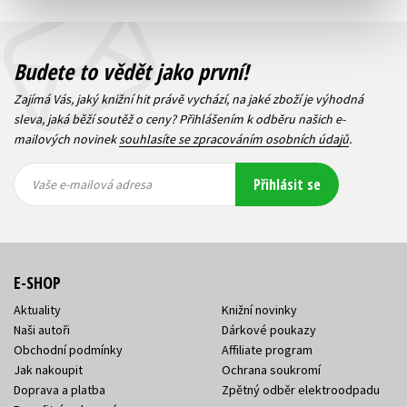
Budete to vědět jako první!
Zajímá Vás, jaký knižní hit právě vychází, na jaké zboží je výhodná
sleva, jaká běží soutěž o ceny? Přihlášením k odběru našich e-
mailových novinek
souhlasíte se zpracováním osobních údajů
.
Vaše e-
Vaše e-
Přihlásit se
mailová
mailová
Vaše e-mailová adresa
adresa
adresa
E-SHOP
Aktuality
Knižní novinky
Naši autoři
Dárkové poukazy
Obchodní podmínky
Affiliate program
Jak nakoupit
Ochrana soukromí
Doprava a platba
Zpětný odběr elektroodpadu