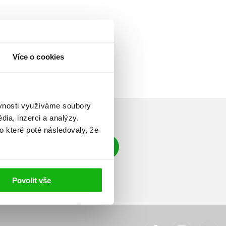
Více o cookies
ěvnosti využíváme soubory
ia, inzerci a analýzy.
o které poté následovaly, že
Přihlásit se
á adresa
Povolit vše