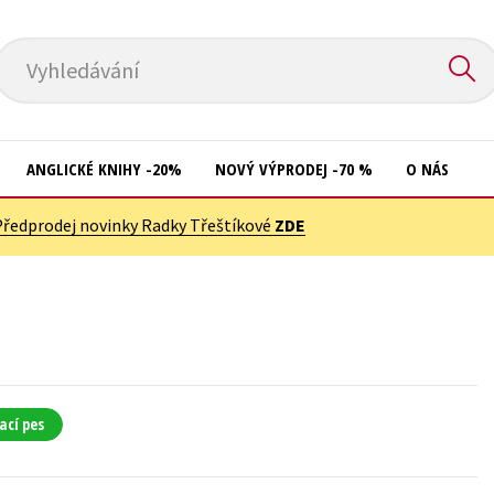
Vyhledávání
ANGLICKÉ KNIHY -20%
NOVÝ VÝPRODEJ -70 %
O NÁS
Předprodej novinky Radky Třeštíkové
ZDE
Přírodní vědy
Křížovky
Společnost, politika
Kuchařky
Technika a věda
New Adult
Učebnice
Ostatní
Umění a kultura
Počítače
ací pes
Výchova a pedagogika
Poezie
Young adult