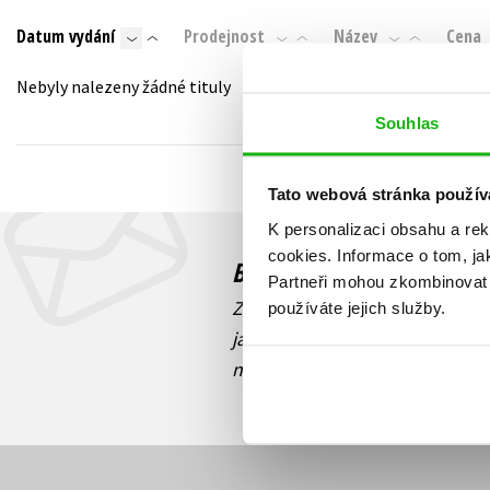
Auto - moto
Datum vydání
Prodejnost
Název
Cena
Jazyky
Beletrie pro děti
Kalendáře
Nebyly nalezeny žádné tituly
Beletrie pro dospělé
Kariéra a osobní rozvoj
Souhlas
Byznys a ekonomie
Komiks
Tato webová stránka použív
K personalizaci obsahu a re
V
cookies.
Informace o tom, ja
Budete to vědět jako prv
Partneři mohou zkombinovat t
Zajímá Vás, jaký knižní hit práv
používáte jejich služby.
jaká běží soutěž o ceny? Přihl
novinek
souhlasíte se zpracov