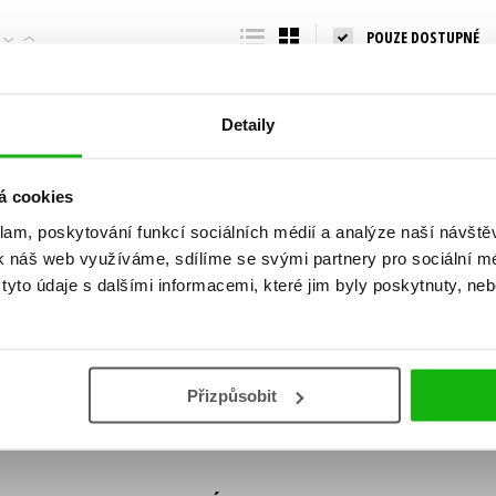
Populárně - naučná pro dospělé
POUZE DOSTUPNÉ
Young adult (SK)
Populárně - naučné pro děti
Zahraniční literatura
Předškoláci
Zdraví a životní styl
Detaily
Příroda a zahrada
á cookies
klam, poskytování funkcí sociálních médií a analýze naší návšt
šechny tituly
k náš web využíváme, sdílíme se svými partnery pro sociální méd
ní!
yto údaje s dalšími informacemi, které jim byly poskytnuty, neb
Vaše e-
Vaše e-
ě vychází, na jaké zboží je výhodná sleva,
mailová
mailová
Vaše e-mailov
adresa
adresa
ášením k odběru našich e-mailových
áním osobních údajů
.
Přizpůsobit