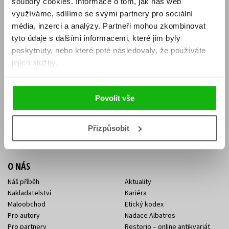
soubory cookies.
Informace o tom, jak náš web
E-SHOP
využíváme, sdílíme se svými partnery pro sociální
média, inzerci a analýzy.
Partneři mohou zkombinovat
Aktuality
Knižní novinky
tyto údaje s dalšími informacemi, které jim byly
Naši autoři
Dárkové poukazy
Obchodní podmínky
Affiliate program
poskytnuty, nebo které poté následovaly, že používáte
Jak nakoupit
Ochrana soukromí
jejich služby.
Doprava a platba
Zpětný odběr elektroodpadu
Benefitní a slevové programy
Povolit vše
KONTAKTY
Kontakt na e-shop
Kontakty Albatros Media
Přizpůsobit
Sídlo společnosti
O NÁS
Náš příběh
Aktuality
Nakladatelství
Kariéra
Maloobchod
Etický kodex
Pro autory
Nadace Albatros
Pro partnery
Restorio – online antikvariát