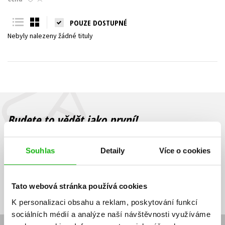
Young adult (SK)
Zahraniční literatura
Zdraví a životní styl
POUZE DOSTUPNÉ
Nebyly nalezeny žádné tituly
Všechny tituly
Budete to vědět jako první!
Zajímá Vás, jaký knižní hit právě vychází, na jaké zboží je výhodná
sleva, jaká běží soutěž o ceny? Přihlášením k odběru našich e-
Souhlas
Detaily
Více o cookies
mailových novinek
souhlasíte se zpracováním osobních údajů
.
Vaše e-
Vaše e-
Přihlásit se
mailová
mailová
Vaše e-mailová adresa
Tato webová stránka používá cookies
adresa
adresa
K personalizaci obsahu a reklam, poskytování funkcí
sociálních médií a analýze naší návštěvnosti využíváme