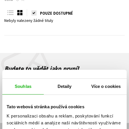
Young adult (SK)
Zahraniční literatura
Zdraví a životní styl
POUZE DOSTUPNÉ
Nebyly nalezeny žádné tituly
Všechny tituly
Budete to vědět jako první!
Zajímá Vás, jaký knižní hit právě vychází, na jaké zboží je výhodná
sleva, jaká běží soutěž o ceny? Přihlášením k odběru našich e-
Souhlas
Detaily
Více o cookies
mailových novinek
souhlasíte se zpracováním osobních údajů
.
Vaše e-
Vaše e-
Přihlásit se
mailová
mailová
Vaše e-mailová adresa
Tato webová stránka používá cookies
adresa
adresa
K personalizaci obsahu a reklam, poskytování funkcí
sociálních médií a analýze naší návštěvnosti využíváme