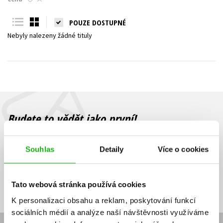
Young adult (SK)
Zahraniční literatura
Zdraví a životní styl
POUZE DOSTUPNÉ
Nebyly nalezeny žádné tituly
Všechny tituly
Budete to vědět jako první!
Zajímá Vás, jaký knižní hit právě vychází, na jaké zboží je výhodná
sleva, jaká běží soutěž o ceny? Přihlášením k odběru našich e-
Souhlas
Detaily
Více o cookies
mailových novinek
souhlasíte se zpracováním osobních údajů
.
Vaše e-
Vaše e-
Přihlásit se
mailová
mailová
Vaše e-mailová adresa
Tato webová stránka používá cookies
adresa
adresa
K personalizaci obsahu a reklam, poskytování funkcí
sociálních médií a analýze naší návštěvnosti využíváme