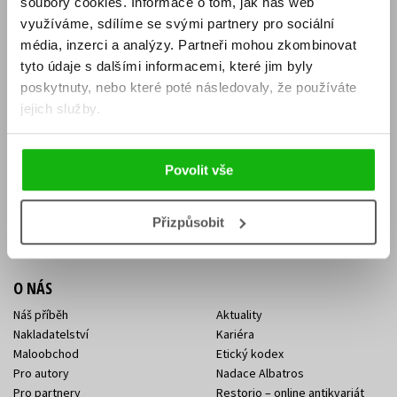
soubory cookies.
Informace o tom, jak náš web
E-SHOP
využíváme, sdílíme se svými partnery pro sociální
média, inzerci a analýzy.
Partneři mohou zkombinovat
Aktuality
Knižní novinky
tyto údaje s dalšími informacemi, které jim byly
Naši autoři
Dárkové poukazy
Obchodní podmínky
Affiliate program
poskytnuty, nebo které poté následovaly, že používáte
Jak nakoupit
Ochrana soukromí
jejich služby.
Doprava a platba
Zpětný odběr elektroodpadu
Benefitní a slevové programy
Povolit vše
KONTAKTY
Kontakt na e-shop
Kontakty Albatros Media
Přizpůsobit
Sídlo společnosti
O NÁS
Náš příběh
Aktuality
Nakladatelství
Kariéra
Maloobchod
Etický kodex
Pro autory
Nadace Albatros
Pro partnery
Restorio – online antikvariát