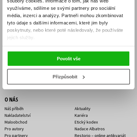
soubory cookies.
Informace o tom, jak náš web
E-SHOP
využíváme, sdílíme se svými partnery pro sociální
média, inzerci a analýzy.
Partneři mohou zkombinovat
Aktuality
Knižní novinky
tyto údaje s dalšími informacemi, které jim byly
Naši autoři
Dárkové poukazy
Obchodní podmínky
Affiliate program
poskytnuty, nebo které poté následovaly, že používáte
Jak nakoupit
Ochrana soukromí
jejich služby.
Doprava a platba
Zpětný odběr elektroodpadu
Benefitní a slevové programy
Povolit vše
KONTAKTY
Kontakt na e-shop
Kontakty Albatros Media
Přizpůsobit
Sídlo společnosti
O NÁS
Náš příběh
Aktuality
Nakladatelství
Kariéra
Maloobchod
Etický kodex
Pro autory
Nadace Albatros
Pro partnery
Restorio – online antikvariát