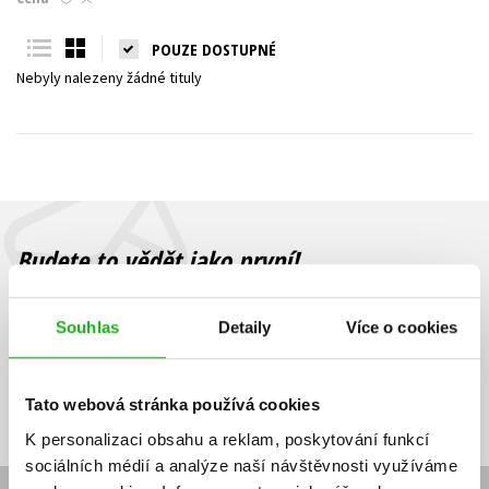
Young adult (SK)
Zahraniční literatura
Zdraví a životní styl
POUZE DOSTUPNÉ
Nebyly nalezeny žádné tituly
Všechny tituly
Budete to vědět jako první!
Zajímá Vás, jaký knižní hit právě vychází, na jaké zboží je výhodná
sleva, jaká běží soutěž o ceny? Přihlášením k odběru našich e-
Souhlas
Detaily
Více o cookies
mailových novinek
souhlasíte se zpracováním osobních údajů
.
Vaše e-
Vaše e-
Přihlásit se
mailová
mailová
Vaše e-mailová adresa
Tato webová stránka používá cookies
adresa
adresa
K personalizaci obsahu a reklam, poskytování funkcí
sociálních médií a analýze naší návštěvnosti využíváme