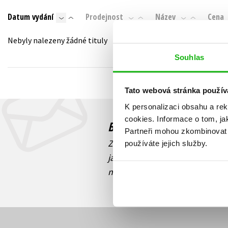
Auto - moto
Datum vydání
Prodejnost
Název
Cena
Jazyky
Beletrie pro děti
Kalendáře
Nebyly nalezeny žádné tituly
Beletrie pro dospělé
Kariéra a osobní rozvoj
Souhlas
Byznys a ekonomie
Komiks
Tato webová stránka použív
K personalizaci obsahu a re
V
cookies.
Informace o tom, ja
Budete to vědět jako prv
Partneři mohou zkombinovat t
Zajímá Vás, jaký knižní hit práv
používáte jejich služby.
jaká běží soutěž o ceny? Přihl
novinek
souhlasíte se zpracov