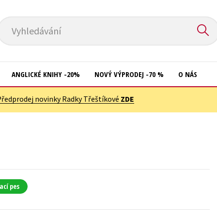
Vyhledávání
ANGLICKÉ KNIHY -20%
NOVÝ VÝPRODEJ -70 %
O NÁS
Předprodej novinky Radky Třeštíkové
ZDE
Přírodní vědy
Křížovky
Společnost, politika
Kuchařky
Technika a věda
New Adult
Učebnice
Ostatní
Umění a kultura
Počítače
ací pes
Výchova a pedagogika
Poezie
Young adult