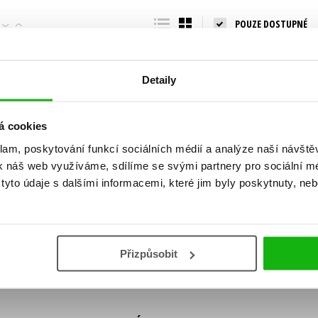
Populárně - naučná pro dospělé
POUZE DOSTUPNÉ
Young adult (SK)
Populárně - naučné pro děti
Zahraniční literatura
Předškoláci
Zdraví a životní styl
Detaily
Příroda a zahrada
á cookies
klam, poskytování funkcí sociálních médií a analýze naší návšt
šechny tituly
k náš web využíváme, sdílíme se svými partnery pro sociální méd
ní!
yto údaje s dalšími informacemi, které jim byly poskytnuty, neb
Vaše e-
Vaše e-
ě vychází, na jaké zboží je výhodná sleva,
mailová
mailová
Vaše e-mailov
adresa
adresa
ášením k odběru našich e-mailových
áním osobních údajů
.
Přizpůsobit