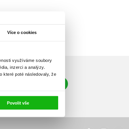
Více o cookies
ěvnosti využíváme soubory
ia, inzerci a analýzy.
o které poté následovaly, že
Přihlásit se
á adresa
Povolit vše