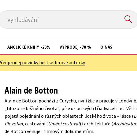
Vyhledávání
ANGLICKÉ KNIHY -20%
VÝPRODEJ -70 %
O NÁS
Předprodej novinky bestsellerové autorky
Přírodní vědy
Křížovky
Společnost, politika
Kuchařky
Alain de Botton
Technika a věda
New Adult
Alain de Botton pochází z Curychu, nyní žije a pracuje v Londýně
Učebnice
Ostatní
„filozofie běžného života“, píše už od svých třiadvaceti let. Větši
Umění a kultura
pojatá pojednání o různých oblastech lidského života – lásce (
L
Počítače
filozofie
), cestování (
Umění cestovat
) i architektuře (
Architektura
Výchova a pedagogika
Poezie
de Botton věnuje i filmovým dokumentům.
Young adult