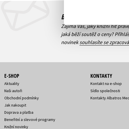
Budete to vědět jako prv
Zajímá Vás, jaký knižní hit práv
jaká běží soutěž o ceny? Přihl
novinek
souhlasíte se zpracov
E-SHOP
KONTAKTY
Aktuality
Kontakt na e-shop
Naši autoři
Sídlo společnosti
Obchodní podmínky
Kontakty Albatros Med
Jak nakoupit
Doprava a platba
Benefitní a slevové programy
Knižní novinky