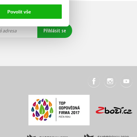
Povolit vše
Přihlásit se
á adresa