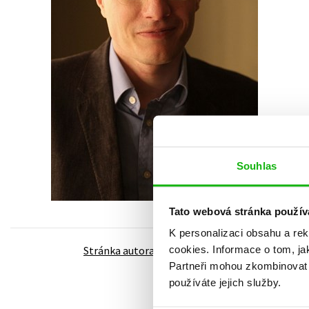
Auto - moto
Jazyky
Beletrie pro děti
Kalendáře
Beletrie pro dospělé
Kariéra a osobní rozvoj
Byznys a ekonomie
Komiks
V
Souhlas
© Fronteiras do Pensamento
Tato webová stránka použív
K personalizaci obsahu a re
cookies.
Informace o tom, ja
Stránka autora
Partneři mohou zkombinovat t
používáte jejich služby.