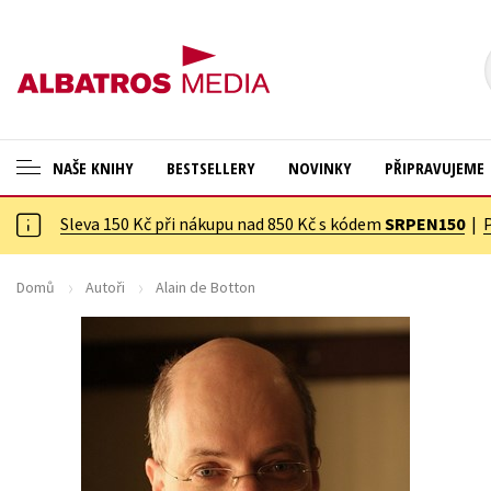
NAŠE KNIHY
BESTSELLERY
NOVINKY
PŘIPRAVUJEME
Sleva 150 Kč při nákupu nad 850 Kč s kódem
SRPEN150
|
ANGLICKÉ KNIHY -20 %
Cestování
VÝPRODEJ -70 %
Dárkové publikace
Domů
Autoři
Alain de Botton
KNIHY S DÁRKEM
Dárkové zboží
ASTERIX S DÁRKEM
Digitální fotografie
🎁DÁRKOVÉ PUBLIKACE
Esoterika a duchovní svět
✉️ DÁRKOVÉ POUKAZY
Historie a military
Hobby