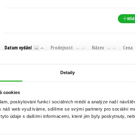
Populárně - naučná pro dospělé
Young adult (SK)
Populárně - naučné pro děti
Hlíd
Zahraniční literatura
Předškoláci
Zdraví a životní styl
Příroda a zahrada
Datum vydání
Prodejnost
Název
Cena
Nebyly nalezeny žádné tituly
šechny tituly
Detaily
á cookies
klam, poskytování funkcí sociálních médií a analýze naší návšt
k náš web využíváme, sdílíme se svými partnery pro sociální méd
yto údaje s dalšími informacemi, které jim byly poskytnuty, neb