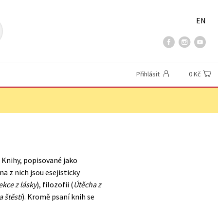
EN
Přihlásit
0 Kč
. Knihy, popisované jako
na z nich jsou esejisticky
ekce z lásky
), filozofii (
Útěcha z
 štěstí
). Kromě psaní knih se