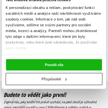
K personalizaci obsahu a reklam, poskytování funkcí
Evangelium podle Piláta
sociálních médií a analýze naší návštěvnosti využíváme
Eric-Emmanuel Schmitt
soubory cookies.
Informace o tom, jak náš web
279 Kč
349 Kč
využíváme, sdílíme se svými partnery pro sociální
média, inzerci a analýzy.
Partneři mohou zkombinovat
Do košíku
tyto údaje s dalšími informacemi, které jim byly
poskytnuty, nebo které poté následovaly, že používáte
jejich služby.
Zobrazuji 1 až 1 z celkem 1 záznamů
Zobraz záznamů
Povolit vše
Předchozí
1
Další
Přizpůsobit
Budete to vědět jako první!
Zajímá Vás, jaký knižní hit právě vychází, na jaké zboží je výhodná
sleva, jaká běží soutěž o ceny? Přihlášením k odběru našich e-