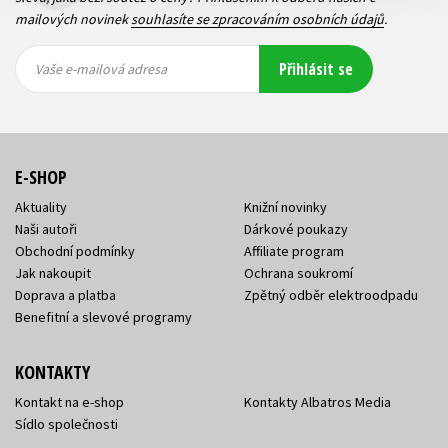
mailových novinek
souhlasíte se zpracováním osobních údajů
.
Vaše e-
Vaše e-
Přihlásit se
mailová
mailová
Vaše e-mailová adresa
adresa
adresa
E-SHOP
Aktuality
Knižní novinky
Naši autoři
Dárkové poukazy
Obchodní podmínky
Affiliate program
Jak nakoupit
Ochrana soukromí
Doprava a platba
Zpětný odběr elektroodpadu
Benefitní a slevové programy
KONTAKTY
Kontakt na e-shop
Kontakty Albatros Media
Sídlo společnosti