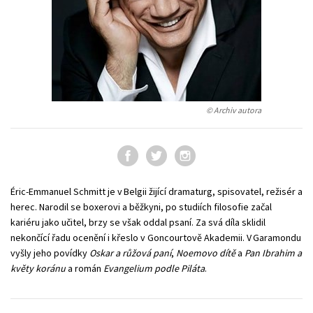
Young adult (SK)
Zahraniční literatura
Zdraví a životní styl
Všechny tituly
© Archiv autora
Éric-Emmanuel Schmitt je v Belgii žijící dramaturg, spisovatel, režisér a
herec. Narodil se boxerovi a běžkyni, po studiích filosofie začal
kariéru jako učitel, brzy se však oddal psaní. Za svá díla sklidil
nekončící řadu ocenění i křeslo v Goncourtově Akademii. V Garamondu
vyšly jeho povídky
Oskar a růžová paní
,
Noemovo dítě
a
Pan Ibrahim a
květy koránu
a román
Evangelium podle Piláta
.